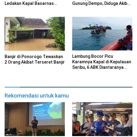
Ledakan Kapal Basarnas
Gunung Dempo, Diduga Akibat
Ternate
Hipotermia dan Kelelahan
Lambung Bocor Picu
Banjir di Ponorogo Tewaskan
Karamnya Kapal di Kepulauan
2 Orang Akibat Terseret Banjir
Seribu, 6 ABK Diantaranya
Selamat
Rekomendasi untuk kamu