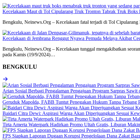
Kecelakaan Maut di Tol Cipularang Truk Tronton Tabrak Truk Boks 
Bengkulu, Neinews.Org – Kecelakaan fatal terjadi di Tol Cipularang
Kecelakaan di Jembrana Renggut Nyawa Pemuda Melaya Akibat Ced
Bengkulu, Neinews.Org – Kecelakaan tunggal mengakibatkan seorang
pada Kamis (19/9/2024)…
BENGKULU
Arian Sosial Berbagi Pengalaman Pengajuan Program Sarpras Sawit
Geruduk Mapolda, FABB Tuntut Penegakan Hukum Tanpa Tebang P
Baidari Citra Dewi: Aspirasi Warga Akan Diperjuangkan Sesuai K
Tirta Amerta Waterpark Hadirkan Promo Ultah Gratis, Liburan Maki
FPS Siapkan Laporan Dugaan Korupsi Pengelolaan Dana Zakat Baz