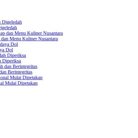
igeledah
 dan Menu Kuliner Nusantara
aya Dol
 Diperiksa
n Berintegritas
al Mulai Dipetakan