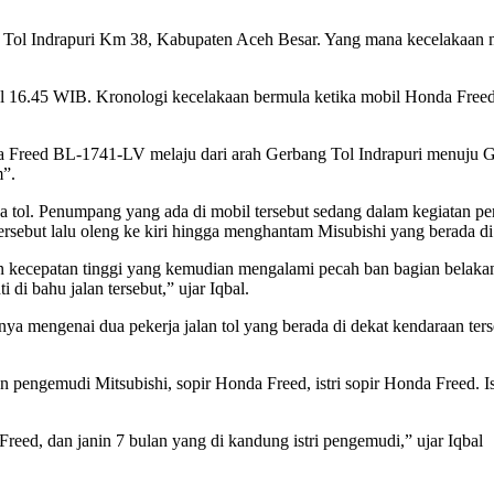
g Tol Indrapuri Km 38, Kabupaten Aceh Besar. Yang mana kecelakaan 
ukul 16.45 WIB. Kronologi kecelakaan bermula ketika mobil Honda Free
Freed BL-1741-LV melaju dari arah Gerbang Tol Indrapuri menuju Ge
m”.
ja tol. Penumpang yang ada di mobil tersebut sedang dalam kegiatan 
rsebut lalu oleng ke kiri hingga menghantam Misubishi yang berada di 
ecepatan tinggi yang kemudian mengalami pecah ban bagian belakang 
i bahu jalan tersebut,” ujar Iqbal.
ya mengenai dua pekerja jalan tol yang berada di dekat kendaraan ter
 pengemudi Mitsubishi, sopir Honda Freed, istri sopir Honda Freed. Ist
reed, dan janin 7 bulan yang di kandung istri pengemudi,” ujar Iqbal