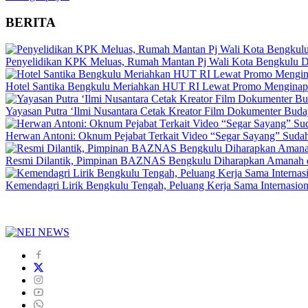
BERITA
Penyelidikan KPK Meluas, Rumah Mantan Pj Wali Kota Bengkulu D
Hotel Santika Bengkulu Meriahkan HUT RI Lewat Promo Menginap
Yayasan Putra ‘Ilmi Nusantara Cetak Kreator Film Dokumenter Bud
Herwan Antoni: Oknum Pejabat Terkait Video “Segar Sayang” Sudah
Resmi Dilantik, Pimpinan BAZNAS Bengkulu Diharapkan Amanah da
Kemendagri Lirik Bengkulu Tengah, Peluang Kerja Sama Internasion