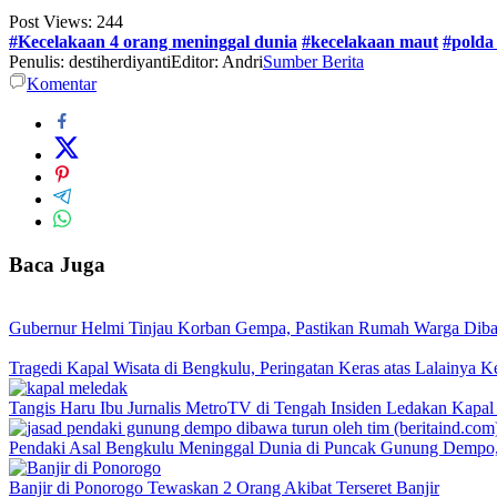
Post Views:
244
#Kecelakaan 4 orang meninggal dunia
#kecelakaan maut
#polda
Penulis: destiherdiyanti
Editor: Andri
Sumber Berita
Komentar
Baca Juga
Gubernur Helmi Tinjau Korban Gempa, Pastikan Rumah Warga Dib
Tragedi Kapal Wisata di Bengkulu, Peringatan Keras atas Lalainya K
Tangis Haru Ibu Jurnalis MetroTV di Tengah Insiden Ledakan Kapal
Pendaki Asal Bengkulu Meninggal Dunia di Puncak Gunung Dempo, 
Banjir di Ponorogo Tewaskan 2 Orang Akibat Terseret Banjir