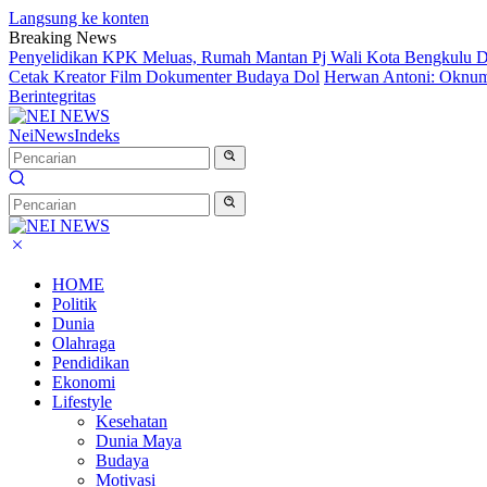
Langsung ke konten
Breaking News
Penyelidikan KPK Meluas, Rumah Mantan Pj Wali Kota Bengkulu D
Cetak Kreator Film Dokumenter Budaya Dol
Herwan Antoni: Oknum 
Berintegritas
NeiNews
Indeks
HOME
Politik
Dunia
Olahraga
Pendidikan
Ekonomi
Lifestyle
Kesehatan
Dunia Maya
Budaya
Motivasi