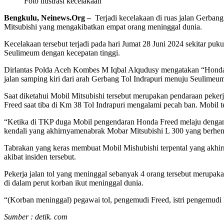
Foto ilustrasi kecelakaan
Bengkulu, Neinews.Org –
Terjadi kecelakaan di ruas jalan Gerban
Mitsubishi yang mengakibatkan empat orang meninggal dunia.
Kecelakaan tersebut terjadi pada hari Jumat 28 Juni 2024 sekitar p
Seulimeum dengan kecepatan tinggi.
Dirlantas Polda Aceh Kombes M Iqbal Alqudusy mengatakan “Honda 
jalan samping kiri dari arah Gerbang Tol Indrapuri menuju Seulimeu
Saat diketahui Mobil Mitsubishi tersebut merupakan pendaraan peker
Freed saat tiba di Km 38 Tol Indrapuri mengalami pecah ban. Mobil te
“Ketika di TKP duga Mobil pengendaran Honda Freed melaju dengan k
kendali yang akhirnyamenabrak Mobar Mitsubishi L 300 yang berhenti d
Tabrakan yang keras membuat Mobil Mishubishi terpental yang akhirn
akibat insiden tersebut.
Pekerja jalan tol yang meninggal sebanyak 4 orang tersebut merupakan
di dalam perut korban ikut meninggal dunia.
“(Korban meninggal) pegawai tol, pengemudi Freed, istri pengemudi F
Sumber : detik. com