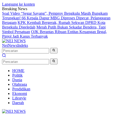
Langsung ke konten
Breaking News
Soal Video “Segar Sayang”, Pemprov Bengkulu Masih Bungkam
Terungkap! 66 Kepala Dapur MBG Diproses Dipecat, Pelanggaran
Beragam
KPK Kembali Bergerak, Rumah Sekwan DPRD Kota
Bengkulu Digeledah
Merah Putih Bukan Sekadar Bendera, Tapi
Simbol Persatuan
OJK Berantas Ribuan Entitas Keuangan Ilegal,
Pinjol Jadi Kasus Terbanyak
NeiNews
Indeks
HOME
Politik
Dunia
Olahraga
Pendidikan
Ekonomi
Lifestyle
Daerah