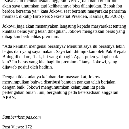
“Saya akan melihat fiskal anggaran APBN, dan nanti bulan Juni
akan saya umumkan tapi kelihatannya bisa dilanjutkan. Bapak ibu
berdoa bersama ya,” kata Jokowi saat bertemu masyarakat penerima
manfaat, dikutip Biro Pers Sekretariat Presiden, Kamis (30/5/2024).
Jokowi juga akan menanyakan langsung kepada masyarakat tentang
kualitas beras yang telah dibagikan. Jokowi mengatakan beras yang
dibagikan berkualitas premium.
“Ada keluhan mengenai berasnya? Menurut saya itu berasnya lebih
bagus dari yang saya makan. Saya tadi ditunjukkan oleh Pak Kepala
Bulog di dalam, ‘Pak, ini yang dibagi’. Agak pulen ya tapi enak
kan? Itu beras yang kita bagi itu premium,” tanya Jokowi, yang
dijawab positif oleh hadirin.
Dengan tidak adanya keluhan dari masyarakat, Jokowi
menyimpulkan bahwa distribusi bantuan pangan telah berjalan
dengan baik. Jokowi mengumumkan kelanjutan itu pada
pertengahan bulan Juni, bergantung pada ketersediaan anggaran
APBN.
Sumber:kompas.com
Post Views:
172