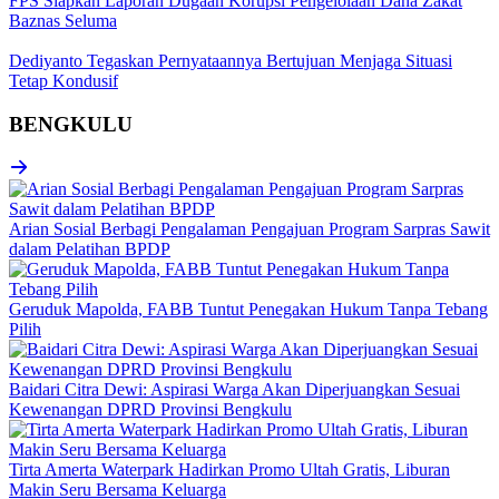
FPS Siapkan Laporan Dugaan Korupsi Pengelolaan Dana Zakat
Baznas Seluma
Dediyanto Tegaskan Pernyataannya Bertujuan Menjaga Situasi
Tetap Kondusif
BENGKULU
Arian Sosial Berbagi Pengalaman Pengajuan Program Sarpras Sawit
dalam Pelatihan BPDP
Geruduk Mapolda, FABB Tuntut Penegakan Hukum Tanpa Tebang
Pilih
Baidari Citra Dewi: Aspirasi Warga Akan Diperjuangkan Sesuai
Kewenangan DPRD Provinsi Bengkulu
Tirta Amerta Waterpark Hadirkan Promo Ultah Gratis, Liburan
Makin Seru Bersama Keluarga