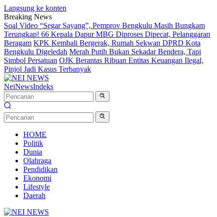
Langsung ke konten
Breaking News
Soal Video “Segar Sayang”, Pemprov Bengkulu Masih Bungkam
Terungkap! 66 Kepala Dapur MBG Diproses Dipecat, Pelanggaran
Beragam
KPK Kembali Bergerak, Rumah Sekwan DPRD Kota
Bengkulu Digeledah
Merah Putih Bukan Sekadar Bendera, Tapi
Simbol Persatuan
OJK Berantas Ribuan Entitas Keuangan Ilegal,
Pinjol Jadi Kasus Terbanyak
NeiNews
Indeks
HOME
Politik
Dunia
Olahraga
Pendidikan
Ekonomi
Lifestyle
Daerah