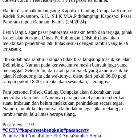
Closed-Circuit Television (CCTV) di pasar Panorama.
Hal ini disampaikan langsung Kapolsek Gading Cempaka Kompol
Kadek Suwantoro, S.H., S.I.K M.A.P didampingi Kapospol Pasar
Panorama Ipda Rahman, Kamis (2/4/2024).
Lebih lanjut, agar pasar panorama semakin tertib dan terjaga, pihak
Kepolisian bersama Dinas Perhubungan (Dishub) juga akan
melakukan penertiban lalu lintas sesuai dengan rambu yang telah
terpasang.
“Itu sudah ada rambu larangan tidak bisa langsung masuk ke jalan
Belimbing. Namun pada kenyataannya masih banyak juga yang
melanggar. Setelah itu, dari arah jalan Salak yang akan masuk ke
jalan Kedondong itu ada waktunya, disitu dari pukul 06.00 pagi
sampai pukul 18.00, itu kita akan sesuaikan,” terangnya.
Para personel Polsek Gading Cempaka akan dikerahkan saat
penertiban lalu lintas. Nantinya para personel akan memberikan
suatu imbauan dan belum melakukan penindakan secara tegas.
Namun, untuk ke depannya ada tindakan tegas jika melanggar
rambu-rambu lalu lintas berupa tilang.
Post Views:
193
#CCTV#kapolrestabengkulu#pasangcctv
Penulis: Fitri Anita
Editor: Fitri Anita
Sumber Berita