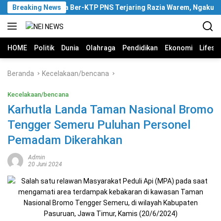
Langsung
Breaking News
Pria Ber-KTP PNS Terjaring Razia Warem, Ngaku Wakil
ke
konten
HOME
Politik
Dunia
Olahraga
Pendidikan
Ekonomi
Lifest
Beranda
Kecelakaan/bencana
Kecelakaan/bencana
Karhutla Landa Taman Nasional Bromo
Tengger Semeru Puluhan Personel
Pemadam Dikerahkan
Admin
20 Juni 2024