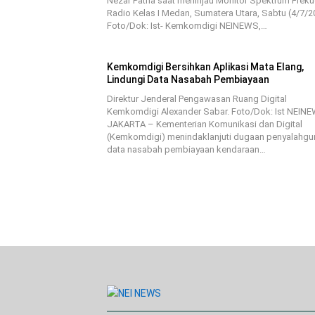
Nezar Patria saat meninjau Monitor Spektrum Freku
Radio Kelas I Medan, Sumatera Utara, Sabtu (4/7/2
Foto/Dok: Ist- Kemkomdigi NEINEWS,…
Kemkomdigi Bersihkan Aplikasi Mata Elang,
Lindungi Data Nasabah Pembiayaan
Direktur Jenderal Pengawasan Ruang Digital
Kemkomdigi Alexander Sabar. Foto/Dok: Ist NEIN
JAKARTA – Kementerian Komunikasi dan Digital
(Kemkomdigi) menindaklanjuti dugaan penyalahg
data nasabah pembiayaan kendaraan…