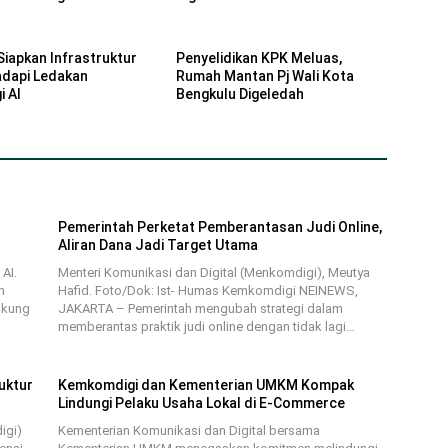
Siapkan Infrastruktur
Penyelidikan KPK Meluas,
Hadapi Ledakan
Rumah Mantan Pj Wali Kota
i AI
Bengkulu Digeledah
Pemerintah Perketat Pemberantasan Judi Online,
Aliran Dana Jadi Target Utama
AI.
Menteri Komunikasi dan Digital (Menkomdigi), Meutya
n
Hafid. Foto/Dok: Ist- Humas Kemkomdigi NEINEWS,
ukung
JAKARTA – Pemerintah mengubah strategi dalam
memberantas praktik judi online dengan tidak lagi…
uktur
Kemkomdigi dan Kementerian UMKM Kompak
Lindungi Pelaku Usaha Lokal di E-Commerce
igi)
Kementerian Komunikasi dan Digital bersama