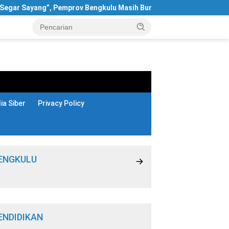
r Sayang”, Pemprov Bengkulu Masih Bungkam
Terungkap! 
a Siber
Privacy Policy
ENGKULU
ENDIDIKAN