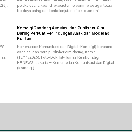
ensi
Kementerian UMKM menegaskan komitmen melindungi
026).
pelaku usaha kecil di ekosistem e-commerce agar tetap
berdaya saing dan berkelanjutan di era ekonomi…
Komdigi Gandeng Asosiasi dan Publisher Gim
Daring Perkuat Perlindungan Anak dan Moderasi
Konten
EWS,
Kementerian Komunikasi dan Digital (Komdigi) bersama
asosiasi dan para publisher gim daring, Kamis
unaan
(13/11/2025). Foto/Dok: Ist-Humas Kemkomdigi
NEINEWS, Jakarta – Kementerian Komunikasi dan Digital
(Komdigi)…