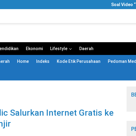
Soal Video “Sega
endidikan
Ekonomi
Lifestyle
Daerah
aerah
Home
Indeks
Kode Etik Perusahaan
Pedoman Medi
B
 Salurkan Internet Gratis ke
jir
P