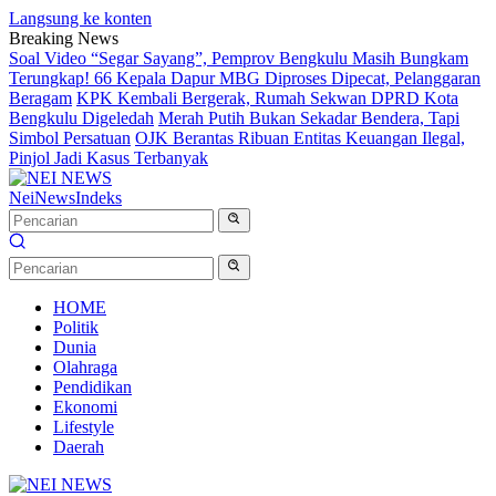
Langsung ke konten
Breaking News
Soal Video “Segar Sayang”, Pemprov Bengkulu Masih Bungkam
Terungkap! 66 Kepala Dapur MBG Diproses Dipecat, Pelanggaran
Beragam
KPK Kembali Bergerak, Rumah Sekwan DPRD Kota
Bengkulu Digeledah
Merah Putih Bukan Sekadar Bendera, Tapi
Simbol Persatuan
OJK Berantas Ribuan Entitas Keuangan Ilegal,
Pinjol Jadi Kasus Terbanyak
NeiNews
Indeks
HOME
Politik
Dunia
Olahraga
Pendidikan
Ekonomi
Lifestyle
Daerah