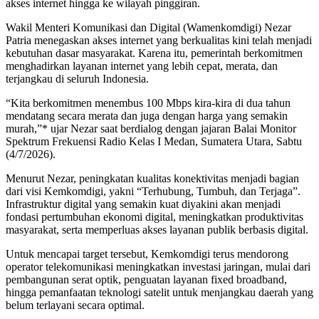
akses internet hingga ke wilayah pinggiran.
Wakil Menteri Komunikasi dan Digital (Wamenkomdigi) Nezar
Patria menegaskan akses internet yang berkualitas kini telah menjadi
kebutuhan dasar masyarakat. Karena itu, pemerintah berkomitmen
menghadirkan layanan internet yang lebih cepat, merata, dan
terjangkau di seluruh Indonesia.
“Kita berkomitmen menembus 100 Mbps kira-kira di dua tahun
mendatang secara merata dan juga dengan harga yang semakin
murah,”* ujar Nezar saat berdialog dengan jajaran Balai Monitor
Spektrum Frekuensi Radio Kelas I Medan, Sumatera Utara, Sabtu
(4/7/2026).
Menurut Nezar, peningkatan kualitas konektivitas menjadi bagian
dari visi Kemkomdigi, yakni “Terhubung, Tumbuh, dan Terjaga”.
Infrastruktur digital yang semakin kuat diyakini akan menjadi
fondasi pertumbuhan ekonomi digital, meningkatkan produktivitas
masyarakat, serta memperluas akses layanan publik berbasis digital.
Untuk mencapai target tersebut, Kemkomdigi terus mendorong
operator telekomunikasi meningkatkan investasi jaringan, mulai dari
pembangunan serat optik, penguatan layanan fixed broadband,
hingga pemanfaatan teknologi satelit untuk menjangkau daerah yang
belum terlayani secara optimal.