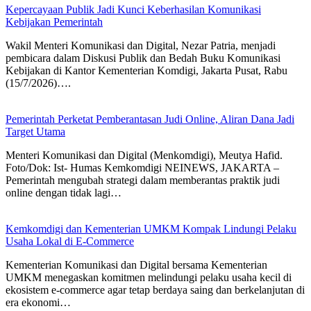
Kepercayaan Publik Jadi Kunci Keberhasilan Komunikasi
Kebijakan Pemerintah
Wakil Menteri Komunikasi dan Digital, Nezar Patria, menjadi
pembicara dalam Diskusi Publik dan Bedah Buku Komunikasi
Kebijakan di Kantor Kementerian Komdigi, Jakarta Pusat, Rabu
(15/7/2026)….
Pemerintah Perketat Pemberantasan Judi Online, Aliran Dana Jadi
Target Utama
Menteri Komunikasi dan Digital (Menkomdigi), Meutya Hafid.
Foto/Dok: Ist- Humas Kemkomdigi NEINEWS, JAKARTA –
Pemerintah mengubah strategi dalam memberantas praktik judi
online dengan tidak lagi…
Kemkomdigi dan Kementerian UMKM Kompak Lindungi Pelaku
Usaha Lokal di E-Commerce
Kementerian Komunikasi dan Digital bersama Kementerian
UMKM menegaskan komitmen melindungi pelaku usaha kecil di
ekosistem e-commerce agar tetap berdaya saing dan berkelanjutan di
era ekonomi…