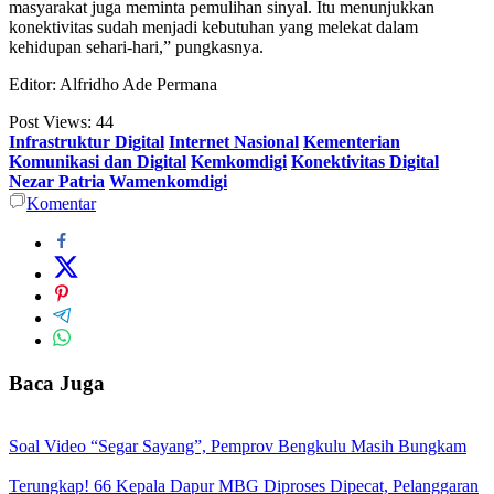
masyarakat juga meminta pemulihan sinyal. Itu menunjukkan
konektivitas sudah menjadi kebutuhan yang melekat dalam
kehidupan sehari-hari,” pungkasnya.
Editor: Alfridho Ade Permana
Post Views:
44
Infrastruktur Digital
Internet Nasional
Kementerian
Komunikasi dan Digital
Kemkomdigi
Konektivitas Digital
Nezar Patria
Wamenkomdigi
Komentar
Baca Juga
Soal Video “Segar Sayang”, Pemprov Bengkulu Masih Bungkam
Terungkap! 66 Kepala Dapur MBG Diproses Dipecat, Pelanggaran