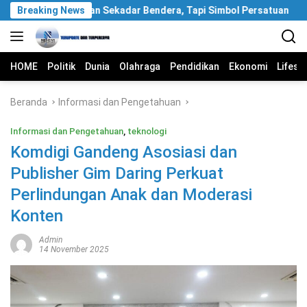
Langsung
 Putih Bukan Sekadar Bendera, Tapi Simbol Persatuan
Breaking News
OJK
ke
konten
HOME
Politik
Dunia
Olahraga
Pendidikan
Ekonomi
Lifest
Beranda
Informasi dan Pengetahuan
Informasi dan Pengetahuan
,
teknologi
Komdigi Gandeng Asosiasi dan
Publisher Gim Daring Perkuat
Perlindungan Anak dan Moderasi
Konten
Admin
14 November 2025