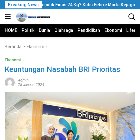
Langsung
Breaking News
Siapa Pemilik Emas 74 Kg? Kubu Febrie Minta Kejagung Terb
ke
konten
HOME
Politik
Dunia
Olahraga
Pendidikan
Ekonomi
Lifest
Beranda
Ekonomi
Ekonomi
Keuntungan Nasabah BRI Prioritas
Admin
25 Januari 2024