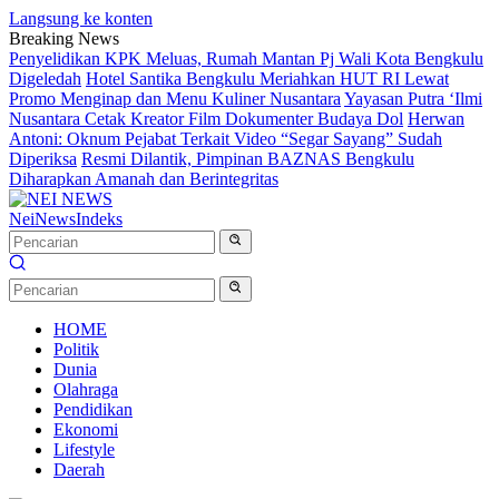
Langsung ke konten
Breaking News
Penyelidikan KPK Meluas, Rumah Mantan Pj Wali Kota Bengkulu
Digeledah
Hotel Santika Bengkulu Meriahkan HUT RI Lewat
Promo Menginap dan Menu Kuliner Nusantara
Yayasan Putra ‘Ilmi
Nusantara Cetak Kreator Film Dokumenter Budaya Dol
Herwan
Antoni: Oknum Pejabat Terkait Video “Segar Sayang” Sudah
Diperiksa
Resmi Dilantik, Pimpinan BAZNAS Bengkulu
Diharapkan Amanah dan Berintegritas
NeiNews
Indeks
HOME
Politik
Dunia
Olahraga
Pendidikan
Ekonomi
Lifestyle
Daerah