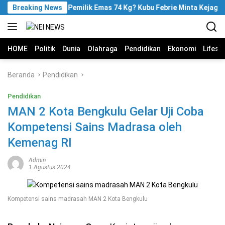
Langsung
Breaking News
Siapa Pemilik Emas 74 Kg? Kubu Febrie Minta Kejagung
ke
konten
HOME
Politik
Dunia
Olahraga
Pendidikan
Ekonomi
Lifest
Beranda
Pendidikan
Pendidikan
MAN 2 Kota Bengkulu Gelar Uji Coba
Kompetensi Sains Madrasa oleh
Kemenag RI
Admin
1 Agustus 2024
Kompetensi sains madrasah MAN 2 Kota Bengkulu