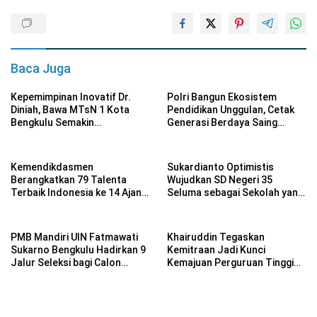
Baca Juga
Kepemimpinan Inovatif Dr.
Polri Bangun Ekosistem
Diniah, Bawa MTsN 1 Kota
Pendidikan Unggulan, Cetak
Bengkulu Semakin
Generasi Berdaya Saing
Berprestasi
Global
Kemendikdasmen
Sukardianto Optimistis
Berangkatkan 79 Talenta
Wujudkan SD Negeri 35
Terbaik Indonesia ke 14 Ajang
Seluma sebagai Sekolah yang
Internasional
Berkualitas dan Berdaya
Saing
PMB Mandiri UIN Fatmawati
Khairuddin Tegaskan
Sukarno Bengkulu Hadirkan 9
Kemitraan Jadi Kunci
Jalur Seleksi bagi Calon
Kemajuan Perguruan Tinggi
Mahasiswa
Keagamaan Islam