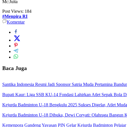
Mc:Juita
Post Views:
184
#Menpira RI
Komentar
Baca Juga
Santika Indonesia Resmi Jadi Sponsor Satria Muda Pertamina Band
Bupati Kaur: Liga SSB KU-14 Fondasi Lahirkan Atlet Sepak Bola D
Kejurda Badminton U-18 Bengkulu 2025 Sukses Digelar, Atlet Muda
Kejurda Badminton U-18 Dibuka, Dewi Coryati: Olahraga Bangun K
Kemenpora Gandeng Yayasan PIN Gelar Kejurda Badminton Pelajar