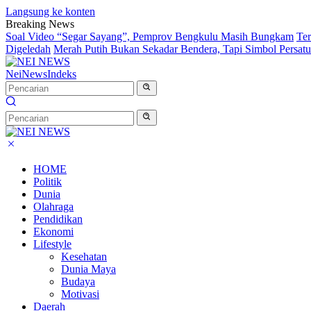
Langsung ke konten
Breaking News
Soal Video “Segar Sayang”, Pemprov Bengkulu Masih Bungkam
Te
Digeledah
Merah Putih Bukan Sekadar Bendera, Tapi Simbol Persat
NeiNews
Indeks
HOME
Politik
Dunia
Olahraga
Pendidikan
Ekonomi
Lifestyle
Kesehatan
Dunia Maya
Budaya
Motivasi
Daerah