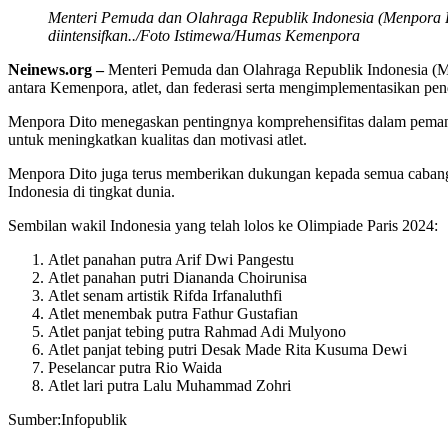
Menteri Pemuda dan Olahraga Republik Indonesia (Menpora RI
diintensifkan../Foto Istimewa/Humas Kemenpora
Neinews.org –
Menteri Pemuda dan Olahraga Republik Indonesia (M
antara Kemenpora, atlet, dan federasi serta mengimplementasikan pen
Menpora Dito menegaskan pentingnya komprehensifitas dalam pemantau
untuk meningkatkan kualitas dan motivasi atlet.
Menpora Dito juga terus memberikan dukungan kepada semua cabang o
Indonesia di tingkat dunia.
Sembilan wakil Indonesia yang telah lolos ke Olimpiade Paris 2024:
Atlet panahan putra Arif Dwi Pangestu
Atlet panahan putri Diananda Choirunisa
Atlet senam artistik Rifda Irfanaluthfi
Atlet menembak putra Fathur Gustafian
Atlet panjat tebing putra Rahmad Adi Mulyono
Atlet panjat tebing putri Desak Made Rita Kusuma Dewi
Peselancar putra Rio Waida
Atlet lari putra Lalu Muhammad Zohri
Sumber:Infopublik