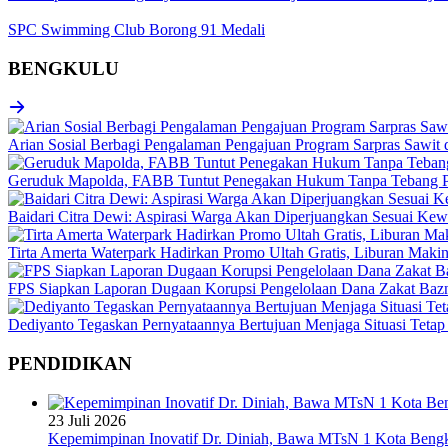
SPC Swimming Club Borong 91 Medali
BENGKULU
Arian Sosial Berbagi Pengalaman Pengajuan Program Sarpras Sawit
Geruduk Mapolda, FABB Tuntut Penegakan Hukum Tanpa Tebang P
Baidari Citra Dewi: Aspirasi Warga Akan Diperjuangkan Sesuai K
Tirta Amerta Waterpark Hadirkan Promo Ultah Gratis, Liburan Maki
FPS Siapkan Laporan Dugaan Korupsi Pengelolaan Dana Zakat Baz
Dediyanto Tegaskan Pernyataannya Bertujuan Menjaga Situasi Tetap
PENDIDIKAN
23 Juli 2026
Kepemimpinan Inovatif Dr. Diniah, Bawa MTsN 1 Kota Bengk