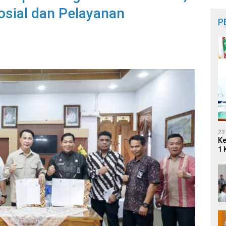
osial dan Pelayanan
P
23
Ke
1 