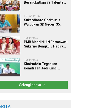
Berangkatkan 79 Talenta
Terbaik Indonesia ke 14
Ajang Internasional
12 Juli 2026
Sukardianto Optimistis
Wujudkan SD Negeri 35
Seluma sebagai Sekolah
yang Berkualitas dan
Berdaya Saing
9 Juli 2026
PMB Mandiri UIN Fatmawati
Sukarno Bengkulu Hadirkan
9 Jalur Seleksi bagi Calon
Mahasiswa
9 Juli 2026
Khairuddin Tegaskan
Kemitraan Jadi Kunci
Kemajuan Perguruan Tinggi
Keagamaan Islam
Selengkapnya
ERITA