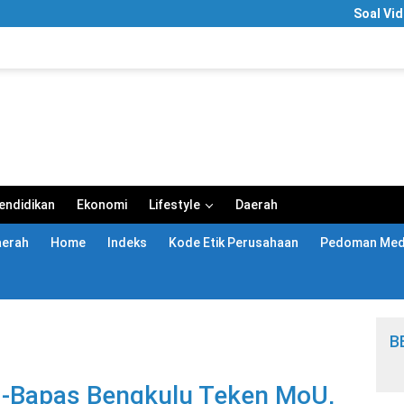
Soal Video “Segar Sa
endidikan
Ekonomi
Lifestyle
Daerah
aerah
Home
Indeks
Kode Etik Perusahaan
Pedoman Medi
B
-Bapas Bengkulu Teken MoU,