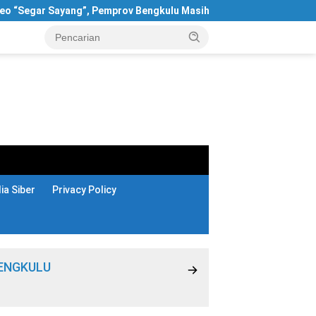
yang”, Pemprov Bengkulu Masih Bungkam
Terungkap! 66 Ke
a Siber
Privacy Policy
ENGKULU