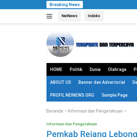
Langsung
Breaking News
ke
NeiNews
Indeks
konten
HOME
Politik
Dunia
Olahraga
P
ABOUT US
Banner dan Advertorial
D
PROFIL NEINEWS.ORG
Sample Page
Beranda
Informasi dan Pengetahuan
Informasi dan Pengetahuan
Pemkab Rejang Lebong