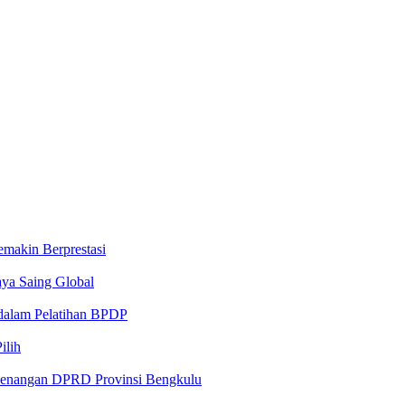
makin Berprestasi
aya Saing Global
 dalam Pelatihan BPDP
ilih
ewenangan DPRD Provinsi Bengkulu