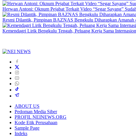
Herwan Antoni: Oknum Pejabat Terkait Video “Segar Sayang” Sudah
Resmi Dilantik, Pimpinan BAZNAS Bengkulu Diharapkan Amanah da
Kemendagri Lirik Bengkulu Tengah, Peluang Kerja Sama Internasion
ABOUT US
Pedoman Media Siber
PROFIL NEINEWS.ORG
Kode Etik Perusahaan
Sample Page
Indeks