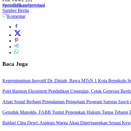
#pendidikan#prestasi
Sumber Berita
Komentar
Baca Juga
Kepemimpinan Inovatif Dr. Diniah, Bawa MTsN 1 Kota Bengkulu Se
Polri Bangun Ekosistem Pendidikan Unggulan, Cetak Generasi Berd
Arian Sosial Berbagi Pengalaman Pengajuan Program Sarpras Sawit
Geruduk Mapolda, FABB Tuntut Penegakan Hukum Tanpa Tebang P
Baidari Citra Dewi: Aspirasi Warga Akan Diperjuangkan Sesuai K