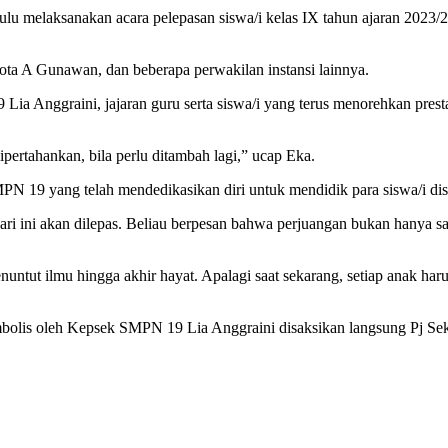
melaksanakan acara pelepasan siswa/i kelas IX tahun ajaran 2023/24 
ota A Gunawan, dan beberapa perwakilan instansi lainnya.
ia Anggraini, jajaran guru serta siswa/i yang terus menorehkan pres
t dipertahankan, bila perlu ditambah lagi,” ucap Eka.
PN 19 yang telah mendedikasikan diri untuk mendidik para siswa/i dis
ari ini akan dilepas. Beliau berpesan bahwa perjuangan bukan hanya s
nuntut ilmu hingga akhir hayat. Apalagi saat sekarang, setiap anak har
 simbolis oleh Kepsek SMPN 19 Lia Anggraini disaksikan langsung Pj