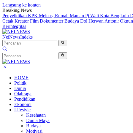
Langsung ke konten
Breaking News
Penyelidikan KPK Meluas, Rumah Mantan Pj Wali Kota Bengkulu D
Cetak Kreator Film Dokumenter Budaya Dol
Herwan Antoni: Oknum 
Berintegritas
NeiNews
Indeks
HOME
Politik
Dunia
Olahraga
Pendidikan
Ekonomi
Lifestyle
Kesehatan
Dunia Maya
Budaya
Motivasi