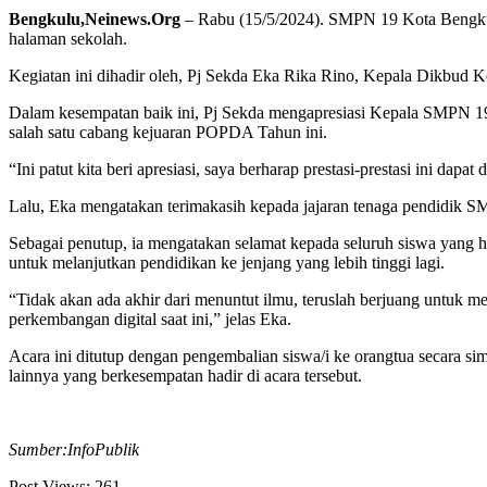
Bengkulu,Neinews.Org
– Rabu (15/5/2024). SMPN 19 Kota Bengkulu 
halaman sekolah.
Kegiatan ini dihadir oleh, Pj Sekda Eka Rika Rino, Kepala Dikbud K
Dalam kesempatan baik ini, Pj Sekda mengapresiasi Kepala SMPN 19 L
salah satu cabang kejuaran POPDA Tahun ini.
“Ini patut kita beri apresiasi, saya berharap prestasi-prestasi ini dapa
Lalu, Eka mengatakan terimakasih kepada jajaran tenaga pendidik SM
Sebagai penutup, ia mengatakan selamat kepada seluruh siswa yang h
untuk melanjutkan pendidikan ke jenjang yang lebih tinggi lagi.
“Tidak akan ada akhir dari menuntut ilmu, teruslah berjuang untuk me
perkembangan digital saat ini,” jelas Eka.
Acara ini ditutup dengan pengembalian siswa/i ke orangtua secara
lainnya yang berkesempatan hadir di acara tersebut.
Sumber:InfoPublik
Post Views:
261