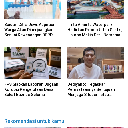
Baidari Citra Dewi: Aspirasi
Tirta Amerta Waterpark
Warga Akan Diperjuangkan
Hadirkan Promo Ultah Gratis,
Sesuai Kewenangan DPRD
Liburan Makin Seru Bersama
Provinsi Bengkulu
Keluarga
FPS Siapkan Laporan Dugaan
Dediyanto Tegaskan
Korupsi Pengelolaan Dana
Pernyataannya Bertujuan
Zakat Baznas Seluma
Menjaga Situasi Tetap
Kondusif
Rekomendasi untuk kamu