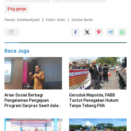
8 kg ganja
Penulis: Destiherdiyanti
Editor: Andri
Sumber Berita
Baca Juga
Arian Sosial Berbagi
Geruduk Mapolda, FABB
Pengalaman Pengajuan
Tuntut Penegakan Hukum
Program Sarpras Sawit dalam
Tanpa Tebang Pilih
Pelatihan BPDP