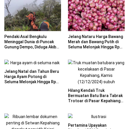
Pendaki Asal Bengkulu
Jelang Nataru Harga Bawang
Meninggal Dunia di Puncak
Merah dan Bawang Putih di
Gunung Dempo, Diduga Akibat
Seluma Melonjak Hingga Rp
Hipotermia dan Kelelahan
40 Per Kilogram
Jelang Natal dan Tahun Beru
Harga Ayam Potong di
Seluma Melonjak Hingga Rp
37 Per Kilogram
Hilang Kendali Truk
Bermuatan Batu Bara Tabrak
Trotoar di Pasar Kepahiang
Bengkulu
Pertamina Upayakan