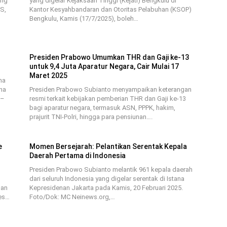
ung
yang digelar Kejaksaan Tinggi (Kejati) Bengkulu di
S,
Kantor Kesyahbandaran dan Otoritas Pelabuhan (KSOP)
Bengkulu, Kamis (17/7/2025), boleh…
Presiden Prabowo Umumkan THR dan Gaji ke-13
untuk 9,4 Juta Aparatur Negara, Cair Mulai 17
Maret 2025
ma
ana
Presiden Prabowo Subianto menyampaikan keterangan
 –
resmi terkait kebijakan pemberian THR dan Gaji ke-13
bagi aparatur negara, termasuk ASN, PPPK, hakim,
prajurit TNI-Polri, hingga para pensiunan….
e
Momen Bersejarah: Pelantikan Serentak Kepala
Daerah Pertama di Indonesia
Presiden Prabowo Subianto melantik 961 kepala daerah
dari seluruh Indonesia yang digelar serentak di Istana
nan
Kepresidenan Jakarta pada Kamis, 20 Februari 2025.
res…
Foto/Dok: MC Neinews.org,…