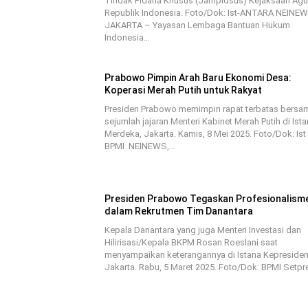
Tindak Pidana Khusus (Jampidsus) Kejaksaan Ag
Republik Indonesia. Foto/Dok: Ist-ANTARA NEINEW
JAKARTA – Yayasan Lembaga Bantuan Hukum
Indonesia…
Prabowo Pimpin Arah Baru Ekonomi Desa:
Koperasi Merah Putih untuk Rakyat
Presiden Prabowo memimpin rapat terbatas bersa
sejumlah jajaran Menteri Kabinet Merah Putih di Ist
Merdeka, Jakarta. Kamis, 8 Mei 2025. Foto/Dok: Ist
BPMI NEINEWS,…
Presiden Prabowo Tegaskan Profesionalism
dalam Rekrutmen Tim Danantara
Kepala Danantara yang juga Menteri Investasi dan
Hilirisasi/Kepala BKPM Rosan Roeslani saat
menyampaikan keterangannya di Istana Kepreside
Jakarta. Rabu, 5 Maret 2025. Foto/Dok: BPMI Setp