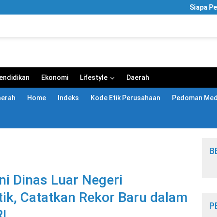
Siapa Pemilik 
endidikan
Ekonomi
Lifestyle
Daerah
aerah
Home
Indeks
Kode Etik Perusahaan
Pedoman Medi
B
i Dinas Luar Negeri
tik, Catatkan Rekor Baru dalam
P
RI