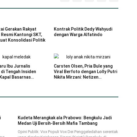
ai Gerakan Rakyat
Kontrak Politik Dedy Wahyudi
 Resmi Kantongi SKT,
dengan Warga Alfatindo
uat Konsolidasi Politik
ru Ibu Jurnalis
Carsten Olsen, Pria Bule yang
di Tengah Insiden
Viral Berfoto dengan Lolly Putri
Kapal Basarnas
Nikita Mirzani: Netizen
Bandingkan dengan Vadel
i
Kudeta Merangkak ala Prabowo: Bengkulu Jadi
Medan Uji Bersih-Bersih Mafia Tambang
Opini Publik: Vox Populi Vox Dei Penggeledahan serentak