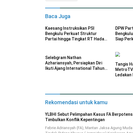
Baca Juga
Kaesang Instruksikan PSI
DPW Part
Bengkulu Perkuat Struktur
Bengkulu
Partai hingga Tingkat RT Hadapi
Siap Perk
Pemilu 2029
Selebgram Nathan
Azhariansyah, Persiapkan Diri
Tangis Ha
Ikuti Ajang International Tahun
MetroTV 
Depan
Ledakan 
Ternate
Rekomendasi untuk kamu
YLBHI Sebut Pelimpahan Kasus FA Berpotens
Timbulkan Konflik Kepentingan
Febrie Adriansyah (FA), Mantan Jaksa Agung Muda