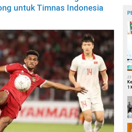
ng untuk Timnas Indonesia
P
23
Ke
1 