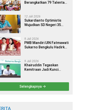
Berangkatkan 79 Talenta
Terbaik Indonesia ke 14
Ajang Internasional
12 Juli 2026
Sukardianto Optimistis
Wujudkan SD Negeri 35
Seluma sebagai Sekolah
yang Berkualitas dan
Berdaya Saing
9 Juli 2026
PMB Mandiri UIN Fatmawati
Sukarno Bengkulu Hadirkan
9 Jalur Seleksi bagi Calon
Mahasiswa
9 Juli 2026
Khairuddin Tegaskan
Kemitraan Jadi Kunci
Kemajuan Perguruan Tinggi
Keagamaan Islam
Selengkapnya
ERITA