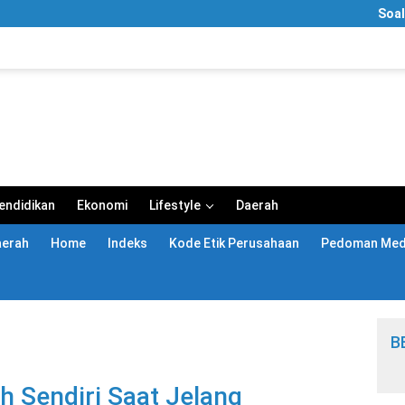
Soal Video “
endidikan
Ekonomi
Lifestyle
Daerah
aerah
Home
Indeks
Kode Etik Perusahaan
Pedoman Medi
B
h Sendiri Saat Jelang