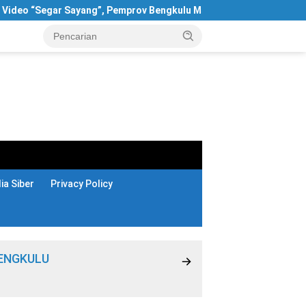
Segar Sayang”, Pemprov Bengkulu Masih Bungkam
Terungk
a Siber
Privacy Policy
ENGKULU