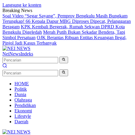
Langsung ke konten
Breaking News
Soal Video “Segar Sayang”, Pemprov Bengkulu Masih Bungkam
Terungkap! 66 Kepala Dapur MBG Diproses Dipecat, Pelanggaran
Beragam
KPK Kembali Bergerak, Rumah Sekwan DPRD Kota
Bengkulu Digeledah
Merah Putih Bukan Sekadar Bendera, Tapi
Simbol Persatuan
OJK Berantas Ribuan Entitas Keuangan Ilegal,
Pinjol Jadi Kasus Terbanyak
NeiNews
Indeks
HOME
Politik
Dunia
Olahraga
Pendidikan
Ekonomi
Lifestyle
Daerah