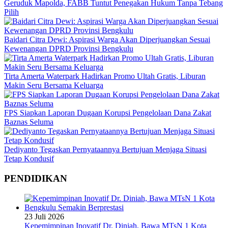
Geruduk Mapolda, FABB Tuntut Penegakan Hukum Tanpa Tebang
Pilih
Baidari Citra Dewi: Aspirasi Warga Akan Diperjuangkan Sesuai
Kewenangan DPRD Provinsi Bengkulu
Tirta Amerta Waterpark Hadirkan Promo Ultah Gratis, Liburan
Makin Seru Bersama Keluarga
FPS Siapkan Laporan Dugaan Korupsi Pengelolaan Dana Zakat
Baznas Seluma
Dediyanto Tegaskan Pernyataannya Bertujuan Menjaga Situasi
Tetap Kondusif
PENDIDIKAN
23 Juli 2026
Kepemimpinan Inovatif Dr. Diniah, Bawa MTsN 1 Kota