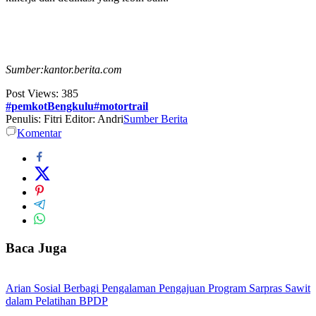
Sumber:kantor.berita.com
Post Views:
385
#pemkotBengkulu#motortrail
Penulis: Fitri
Editor: Andri
Sumber Berita
Komentar
Baca Juga
Arian Sosial Berbagi Pengalaman Pengajuan Program Sarpras Sawit
dalam Pelatihan BPDP