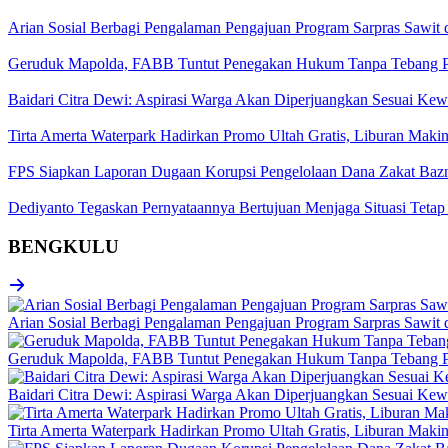
Arian Sosial Berbagi Pengalaman Pengajuan Program Sarpras Sawit
Geruduk Mapolda, FABB Tuntut Penegakan Hukum Tanpa Tebang P
Baidari Citra Dewi: Aspirasi Warga Akan Diperjuangkan Sesuai K
Tirta Amerta Waterpark Hadirkan Promo Ultah Gratis, Liburan Maki
FPS Siapkan Laporan Dugaan Korupsi Pengelolaan Dana Zakat Baz
Dediyanto Tegaskan Pernyataannya Bertujuan Menjaga Situasi Tetap
BENGKULU
Arian Sosial Berbagi Pengalaman Pengajuan Program Sarpras Sawit
Geruduk Mapolda, FABB Tuntut Penegakan Hukum Tanpa Tebang P
Baidari Citra Dewi: Aspirasi Warga Akan Diperjuangkan Sesuai K
Tirta Amerta Waterpark Hadirkan Promo Ultah Gratis, Liburan Maki