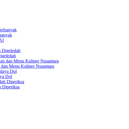
rbanyak
igeledah
 dan Menu Kuliner Nusantara
aya Dol
 Diperiksa