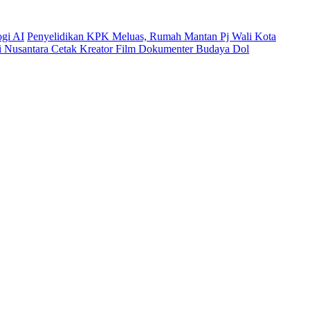
ogi AI
Penyelidikan KPK Meluas, Rumah Mantan Pj Wali Kota
mi Nusantara Cetak Kreator Film Dokumenter Budaya Dol