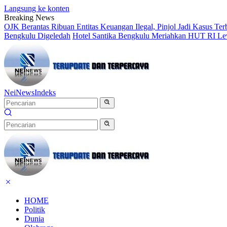
Langsung ke konten
Breaking News
OJK Berantas Ribuan Entitas Keuangan Ilegal, Pinjol Jadi Kasus Te
Bengkulu Digeledah
Hotel Santika Bengkulu Meriahkan HUT RI Le
NeiNews
Indeks
HOME
Politik
Dunia