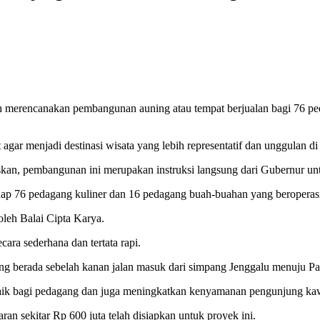
h merencanakan pembangunan auning atau tempat berjualan bagi 76 ped
agar menjadi destinasi wisata yang lebih representatif dan unggulan 
skan, pembangunan ini merupakan instruksi langsung dari Gubernur un
adap 76 pedagang kuliner dan 16 pedagang buah-buahan yang beroperasi 
leh Balai Cipta Karya.
ra sederhana dan tertata rapi.
g berada sebelah kanan jalan masuk dari simpang Jenggalu menuju Pas
 baik bagi pedagang dan juga meningkatkan kenyamanan pengunjung ka
 sekitar Rp 600 juta telah disiapkan untuk proyek ini.