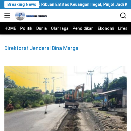
Langsung
OJK Berantas Ribuan Entitas Keuangan Ilegal, Pinjol Jadi Kasus 
Breaking News
ke
konten
HOME
Politik
Dunia
Olahraga
Pendidikan
Ekonomi
Lifest
Direktorat Jenderal Bina Marga