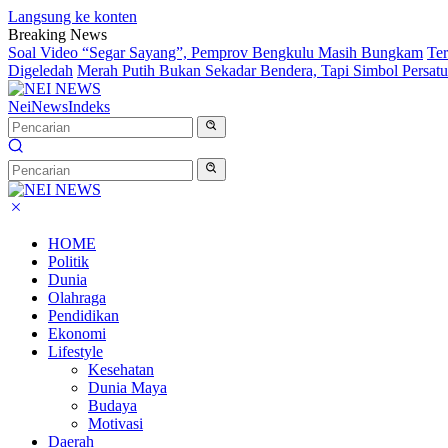
Langsung ke konten
Breaking News
Soal Video “Segar Sayang”, Pemprov Bengkulu Masih Bungkam
Te
Digeledah
Merah Putih Bukan Sekadar Bendera, Tapi Simbol Persat
NeiNews
Indeks
HOME
Politik
Dunia
Olahraga
Pendidikan
Ekonomi
Lifestyle
Kesehatan
Dunia Maya
Budaya
Motivasi
Daerah