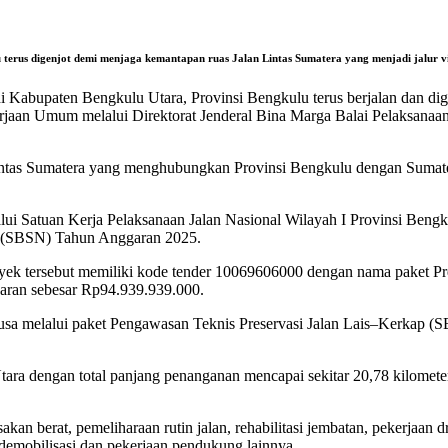
 terus digenjot demi menjaga kemantapan ruas Jalan Lintas Sumatera yang menjadi jalur v
i Kabupaten Bengkulu Utara, Provinsi Bengkulu terus berjalan dan di
kerjaan Umum melalui Direktorat Jenderal Bina Marga Balai Pelaksana
Lintas Sumatera yang menghubungkan Provinsi Bengkulu dengan Sumater
ui Satuan Kerja Pelaksanaan Jalan Nasional Wilayah I Provinsi Beng
a (SBSN) Tahun Anggaran 2025.
ek tersebut memiliki kode tender 10069606000 dengan nama paket Pre
waran sebesar Rp94.939.939.000.
usa melalui paket Pengawasan Teknis Preservasi Jalan Lais–Kerkap (S
ara dengan total panjang penanganan mencapai sekitar 20,78 kilometer 
kan berat, pemeliharaan rutin jalan, rehabilitasi jembatan, pekerjaan d
 demobilisasi dan pekerjaan pendukung lainnya.