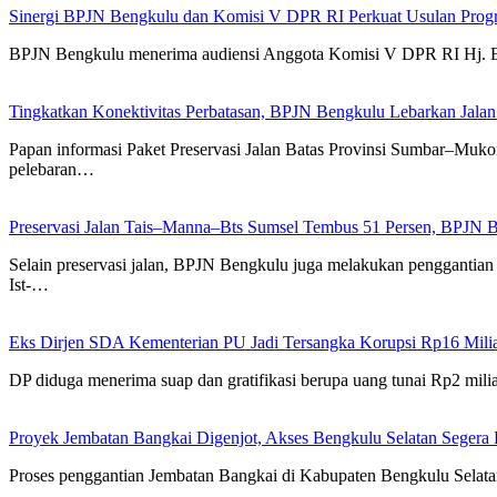
Sinergi BPJN Bengkulu dan Komisi V DPR RI Perkuat Usulan Prog
BPJN Bengkulu menerima audiensi Anggota Komisi V DPR RI Hj. Er
Tingkatkan Konektivitas Perbatasan, BPJN Bengkulu Lebarkan Jal
Papan informasi Paket Preservasi Jalan Batas Provinsi Sumbar–Muk
pelebaran…
Preservasi Jalan Tais–Manna–Bts Sumsel Tembus 51 Persen, BPJN B
Selain preservasi jalan, BPJN Bengkulu juga melakukan penggantian 
Ist-…
Eks Dirjen SDA Kementerian PU Jadi Tersangka Korupsi Rp16 Mili
DP diduga menerima suap dan gratifikasi berupa uang tunai Rp2 mi
Proyek Jembatan Bangkai Digenjot, Akses Bengkulu Selatan Segera 
Proses penggantian Jembatan Bangkai di Kabupaten Bengkulu Selata