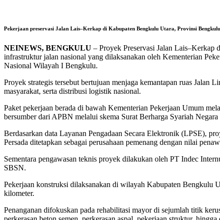
Pekerjaan preservasi Jalan Lais–Kerkap di Kabupaten Bengkulu Utara, Provinsi Bengkulu
NEINEWS, BENGKULU
– Proyek Preservasi Jalan Lais–Kerkap d
infrastruktur jalan nasional yang dilaksanakan oleh Kementerian Pe
Nasional Wilayah I Bengkulu.
Proyek strategis tersebut bertujuan menjaga kemantapan ruas Jalan 
masyarakat, serta distribusi logistik nasional.
Paket pekerjaan berada di bawah Kementerian Pekerjaan Umum melal
bersumber dari APBN melalui skema Surat Berharga Syariah Negar
Berdasarkan data Layanan Pengadaan Secara Elektronik (LPSE), proy
Persada ditetapkan sebagai perusahaan pemenang dengan nilai pena
Sementara pengawasan teknis proyek dilakukan oleh PT Indec Intern
SBSN.
Pekerjaan konstruksi dilaksanakan di wilayah Kabupaten Bengkulu Ut
kilometer.
Penanganan difokuskan pada rehabilitasi mayor di sejumlah titik kerusa
perkerasan beton semen, perkerasan aspal, pekerjaan struktur, hingga