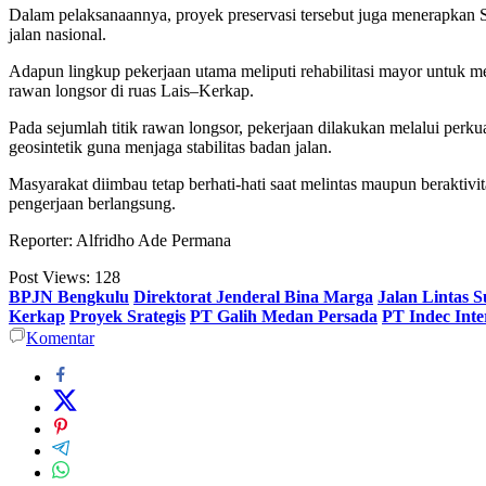
Dalam pelaksanaannya, proyek preservasi tersebut juga menerapkan 
jalan nasional.
Adapun lingkup pekerjaan utama meliputi rehabilitasi mayor untuk men
rawan longsor di ruas Lais–Kerkap.
Pada sejumlah titik rawan longsor, pekerjaan dilakukan melalui perk
geosintetik guna menjaga stabilitas badan jalan.
Masyarakat diimbau tetap berhati-hati saat melintas maupun beraktivi
pengerjaan berlangsung.
Reporter: Alfridho Ade Permana
Post Views:
128
BPJN Bengkulu
Direktorat Jenderal Bina Marga
Jalan Lintas 
Kerkap
Proyek Srategis
PT Galih Medan Persada
PT Indec Int
Komentar