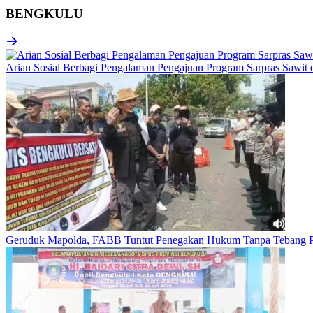
BENGKULU
Arian Sosial Berbagi Pengalaman Pengajuan Program Sarpras Sawit
Geruduk Mapolda, FABB Tuntut Penegakan Hukum Tanpa Tebang P