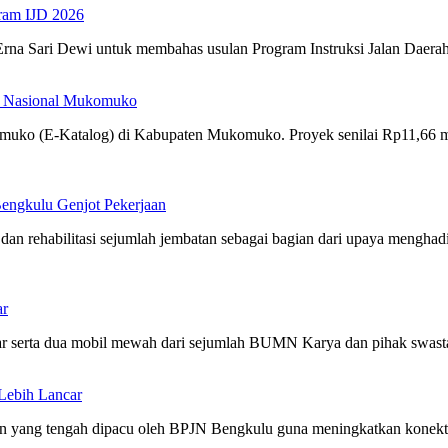
ram IJD 2026
na Sari Dewi untuk membahas usulan Program Instruksi Jalan Daera
an Nasional Mukomuko
omuko (E-Katalog) di Kabupaten Mukomuko. Proyek senilai Rp11,66 m
engkulu Genjot Pekerjaan
dan rehabilitasi sejumlah jembatan sebagai bagian dari upaya menghad
ar
liar serta dua mobil mewah dari sejumlah BUMN Karya dan pihak swast
Lebih Lancar
n yang tengah dipacu oleh BPJN Bengkulu guna meningkatkan konekti