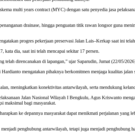
 skema multi years contract (MYC) dengan satu penyedia jasa pelaksan
lan, penanganan drainase, hingga penguatan titik rawan longsor guna m
takan progres pekerjaan preservasi Jalan Lais–Kerkap saat ini telah
kata dia, saat ini telah mencapai sekitar 17 persen.
ang telah direncanakan di lapangan,” ujar Saparudin, Jumat (22/05/2026
 Hardianto mengatakan pihaknya berkomitmen menjaga kualitas jalan st
jalan, meningkatkan konektivitas antarwilayah, serta mendukung kelanca
laksanaan Jalan Nasional Wilayah I Bengkulu, Agus Kriswanto mengata
gsi maksimal bagi masyarakat.
 diharapkan ke depannya masyarakat dapat menikmati perjalanan yang l
a menjadi penghubung antarwilayah, tetapi juga menjadi penghubung ha