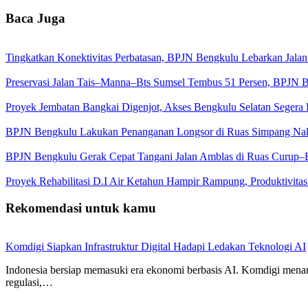
Baca Juga
Tingkatkan Konektivitas Perbatasan, BPJN Bengkulu Lebarkan Jal
Preservasi Jalan Tais–Manna–Bts Sumsel Tembus 51 Persen, BPJN B
Proyek Jembatan Bangkai Digenjot, Akses Bengkulu Selatan Segera 
BPJN Bengkulu Lakukan Penanganan Longsor di Ruas Simpang Na
BPJN Bengkulu Gerak Cepat Tangani Jalan Amblas di Ruas Curup–
Proyek Rehabilitasi D.I Air Ketahun Hampir Rampung, Produktivita
Rekomendasi untuk kamu
Komdigi Siapkan Infrastruktur Digital Hadapi Ledakan Teknologi AI
Indonesia bersiap memasuki era ekonomi berbasis AI. Komdigi mena
regulasi,…