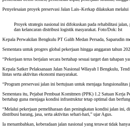
Penyelesaian proyek preservasi Jalan Lais–Kerkap dilakukan melalui
Proyek strategis nasional ini difokuskan pada rehabilitasi ja
dan kelancaran distribusi logistik masyarakat. Foto/Dok: Ist
Kepala Perwakilan Bengkulu PT Galih Medan Persada, Saparudin menga
Sementara untuk progres global pekerjaan hingga anggaran tahun 2027, 
“Pekerjaan terus berjalan secara bertahap sesuai target dan tahapan y
Kepala Satker Pelaksanaan Jalan Nasional Wilayah I Bengkulu, Tendi
lintas serta aktivitas ekonomi masyarakat.
“Program preservasi jalan ini bertujuan untuk menjaga fungsionalitas 
Sementara itu, Pejabat Pembuat Komitmen (PPK) 1.2 Satuan Kerja Pe
bertahap guna menjaga kondisi infrastruktur tetap optimal dan berfun
“Melalui pekerjaan pemeliharaan dan peningkatan kondisi jalan ini,
distribusi barang, jasa, serta aktivitas sehari-hari,” ujar Agus.
Ia menambahkan, keberadaan jalan nasional yang terawat tidak hany