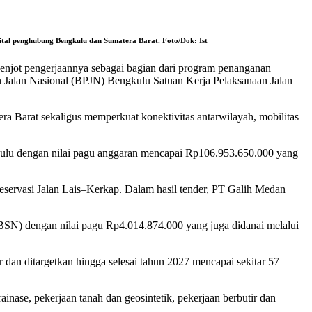
ital penghubung Bengkulu dan Sumatera Barat. Foto/Dok: Ist
genjot pengerjaannya sebagai bagian dari program penanganan
an Jalan Nasional (BPJN) Bengkulu Satuan Kerja Pelaksanaan Jalan
a Barat sekaligus memperkuat konektivitas antarwilayah, mobilitas
kulu dengan nilai pagu anggaran mencapai Rp106.953.650.000 yang
servasi Jalan Lais–Kerkap. Dalam hasil tender, PT Galih Medan
BSN) dengan nilai pagu Rp4.014.874.000 yang juga didanai melalui
dan ditargetkan hingga selesai tahun 2027 mencapai sekitar 57
rainase, pekerjaan tanah dan geosintetik, pekerjaan berbutir dan