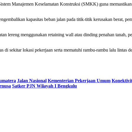
Sistem Manajemen Keselamatan Konstruksi (SMKK) guna memastikan sel
gembalikan kapasitas beban jalan pada titik-titik kerusakan berat, pem
uatan lereng menggunakan retaining wall atau dinding penahan tanah, 
tas di sekitar lokasi pekerjaan serta mematuhi rambu-rambu lalu linta
Sumatera
Jalan Nasional
Kementerian Pekerjaan Umum
Konektivi
ernusa
Satker PJN Wilayah I Bengkulu