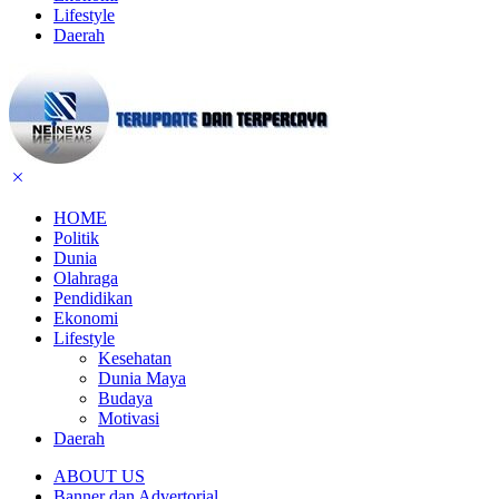
Lifestyle
Daerah
HOME
Politik
Dunia
Olahraga
Pendidikan
Ekonomi
Lifestyle
Kesehatan
Dunia Maya
Budaya
Motivasi
Daerah
ABOUT US
Banner dan Advertorial