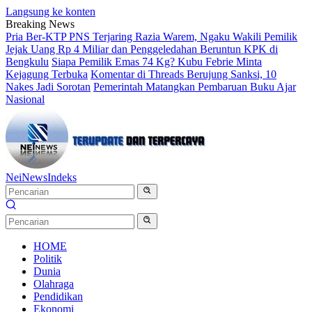
Langsung ke konten
Breaking News
Pria Ber-KTP PNS Terjaring Razia Warem, Ngaku Wakili Pemilik
Jejak Uang Rp 4 Miliar dan Penggeledahan Beruntun KPK di
Bengkulu
Siapa Pemilik Emas 74 Kg? Kubu Febrie Minta
Kejagung Terbuka
Komentar di Threads Berujung Sanksi, 10
Nakes Jadi Sorotan
Pemerintah Matangkan Pembaruan Buku Ajar
Nasional
NeiNews
Indeks
HOME
Politik
Dunia
Olahraga
Pendidikan
Ekonomi