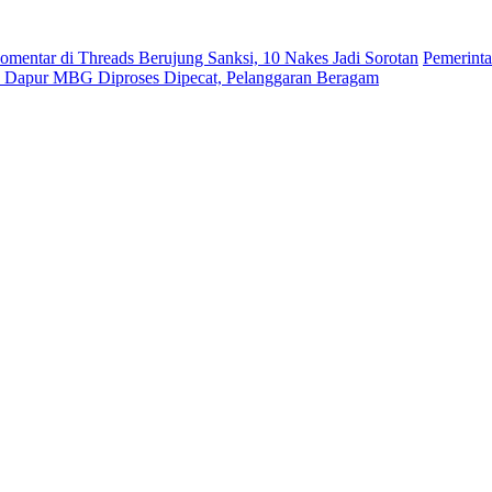
omentar di Threads Berujung Sanksi, 10 Nakes Jadi Sorotan
Pemerint
a Dapur MBG Diproses Dipecat, Pelanggaran Beragam