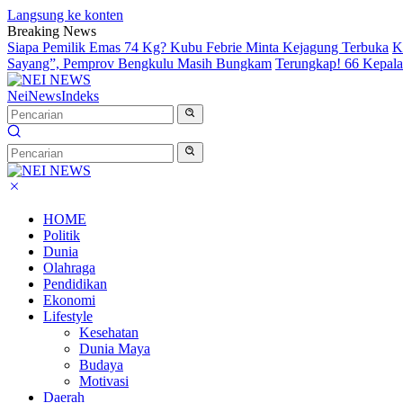
Langsung ke konten
Breaking News
Siapa Pemilik Emas 74 Kg? Kubu Febrie Minta Kejagung Terbuka
K
Sayang”, Pemprov Bengkulu Masih Bungkam
Terungkap! 66 Kepal
NeiNews
Indeks
HOME
Politik
Dunia
Olahraga
Pendidikan
Ekonomi
Lifestyle
Kesehatan
Dunia Maya
Budaya
Motivasi
Daerah