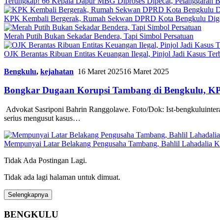
Terungkap! 66 Kepala Dapur MBG Diproses Dipecat, Pelanggaran 
KPK Kembali Bergerak, Rumah Sekwan DPRD Kota Bengkulu Dig
Merah Putih Bukan Sekadar Bendera, Tapi Simbol Persatuan
OJK Berantas Ribuan Entitas Keuangan Ilegal, Pinjol Jadi Kasus Te
Bengkulu
,
kejahatan
16 Maret 2025
16 Maret 2025
Bongkar Dugaan Korupsi Tambang di Bengkulu, 
Advokat Sasriponi Bahrin Ranggolawe. Foto/Dok: Ist-bengkuluinter
serius mengusut kasus…
Mempunyai Latar Belakang Pengusaha Tambang, Bahlil Lahadalia
Tidak Ada Postingan Lagi.
Tidak ada lagi halaman untuk dimuat.
Selengkapnya
BENGKULU