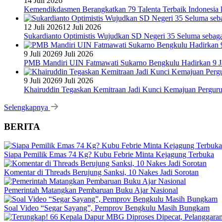
14 Juli 2026
Kemendikdasmen Berangkatkan 79 Talenta Terbaik Indonesia k
12 Juli 2026
12 Juli 2026
Sukardianto Optimistis Wujudkan SD Negeri 35 Seluma sebaga
9 Juli 2026
9 Juli 2026
PMB Mandiri UIN Fatmawati Sukarno Bengkulu Hadirkan 9 Ja
9 Juli 2026
9 Juli 2026
Khairuddin Tegaskan Kemitraan Jadi Kunci Kemajuan Pergur
Selengkapnya
BERITA
Siapa Pemilik Emas 74 Kg? Kubu Febrie Minta Kejagung Terbuka
Komentar di Threads Berujung Sanksi, 10 Nakes Jadi Sorotan
Pemerintah Matangkan Pembaruan Buku Ajar Nasional
Soal Video “Segar Sayang”, Pemprov Bengkulu Masih Bungkam