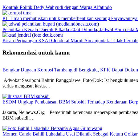
Kontrak Politik Dedy Wahyudi dengan Warga Alfatindo
PT Timah memutuskan untuk memberhentikan seorang karyawannya se
Pelantikan Kepala Daerah Pilkada 2024 Ditunda, Jadwal Baru pada 
Kisah Perjuangan KSAD Jenderal Maruli Simanjuntak: Tidak Pernah
Rekomendasi untuk kamu
Bongkar Dugaan Korupsi Tambang di Bengkulu, KPK Dapat Dukun
Advokat Sasriponi Bahrin Ranggolawe. Foto/Dok: Ist-bengkuluinter
serius mengusut kasus…
ESDM Ungkap Pembatasan BBM Subsidi Terhadap Kendaraan Berpe
Jakarta, Neinews.Org – Pemerintah berencana menerapkan pembatasa
BBM subsidi….
Momen Canda Bahlil Lahadalia Usai Dilantik Sebagai Ketum Golkar o