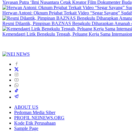
Yayasan Putra ‘Ilmi Nusantara Cetak Kreator Film Dokumenter Bud
Herwan Antoni: Oknum Pejabat Terkait Video “Segar Sayang” Sudah
Resmi Dilantik, Pimpinan BAZNAS Bengkulu Diharapkan Amanah da
Kemendagri Lirik Bengkulu Tengah, Peluang Kerja Sama Internasion
ABOUT US
Pedoman Media Siber
PROFIL NEINEWS.ORG
Kode Etik Perusahaan
Sample Page