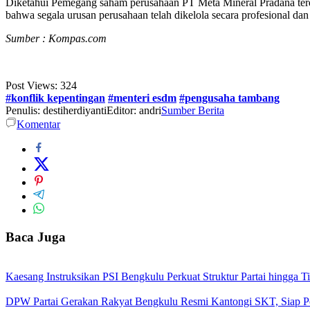
Diketahui Pemegang saham perusahaan PT Meta Mineral Pradana terdi
bahwa segala urusan perusahaan telah dikelola secara profesional 
Sumber : Kompas.com
Post Views:
324
#konflik kepentingan
#menteri esdm
#pengusaha tambang
Penulis: destiherdiyanti
Editor: andri
Sumber Berita
Komentar
Baca Juga
Kaesang Instruksikan PSI Bengkulu Perkuat Struktur Partai hingga 
DPW Partai Gerakan Rakyat Bengkulu Resmi Kantongi SKT, Siap Per