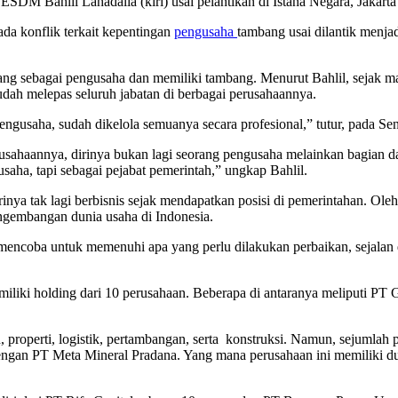
SDM Bahlil Lahadalia (kiri) usai pelantikan di Istana Negara, Jakarta
da konflik terkait kepentingan
pengusaha
tambang usai dilantik menja
akang sebagai pengusaha dan memiliki tambang. Menurut Bahlil, sejak 
ah melepas seluruh jabatan di berbagai perusahaannya.
 pengusaha, sudah dikelola semuanya secara profesional,” tutur, pada Se
usahaannya, dirinya bukan lagi seorang pengusaha melainkan bagian d
usaha, tapi sebagai pejabat pemerintah,” ungkap Bahlil.
nya tak lagi berbisnis sejak mendapatkan posisi di pemerintahan. Ol
ngembangan dunia usaha di Indonesia.
encoba untuk memenuhi apa yang perlu dilakukan perbaikan, sejalan de
iliki holding dari 10 perusahaan. Beberapa di antaranya meliputi PT
 properti, logistik, pertambangan, serta konstruksi. Namun, sejumlah p
gan PT Meta Mineral Pradana. Yang mana perusahaan ini memiliki du