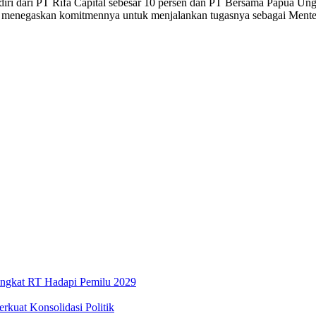
ri dari PT Rifa Capital sebesar 10 persen dan PT Bersama Papua Unggu
dan menegaskan komitmennya untuk menjalankan tugasnya sebagai Mente
Tingkat RT Hadapi Pemilu 2029
kuat Konsolidasi Politik