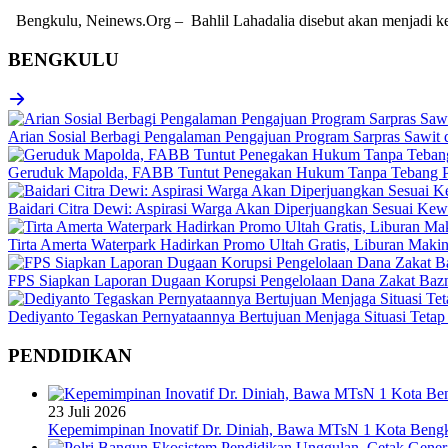
Bengkulu, Neinews.Org – Bahlil Lahadalia disebut akan menjadi k
BENGKULU
Arian Sosial Berbagi Pengalaman Pengajuan Program Sarpras Sawit
Geruduk Mapolda, FABB Tuntut Penegakan Hukum Tanpa Tebang P
Baidari Citra Dewi: Aspirasi Warga Akan Diperjuangkan Sesuai K
Tirta Amerta Waterpark Hadirkan Promo Ultah Gratis, Liburan Maki
FPS Siapkan Laporan Dugaan Korupsi Pengelolaan Dana Zakat Baz
Dediyanto Tegaskan Pernyataannya Bertujuan Menjaga Situasi Tetap
PENDIDIKAN
23 Juli 2026
Kepemimpinan Inovatif Dr. Diniah, Bawa MTsN 1 Kota Bengk