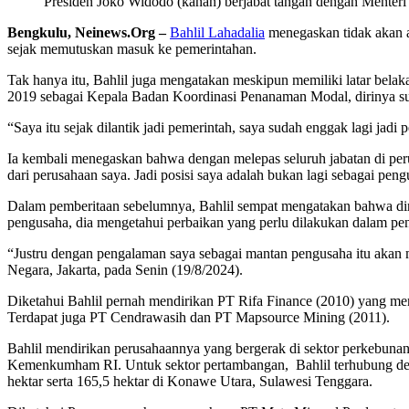
Presiden Joko Widodo (kanan) berjabat tangan dengan Menteri E
Bengkulu, Neinews.Org –
Bahlil Lahadalia
menegaskan tidak akan a
sejak memutuskan masuk ke pemerintahan.
Tak hanya itu, Bahlil juga mengatakan meskipun memiliki latar bel
2019 sebagai Kepala Badan Koordinasi Penanaman Modal, dirinya sud
“Saya itu sejak dilantik jadi pemerintah, saya sudah enggak lagi jadi
Ia kembali menegaskan bahwa dengan melepas seluruh jabatan di per
dari perusahaan saya. Jadi posisi saya adalah bukan lagi sebagai peng
Dalam pemberitaan sebelumnya, Bahlil sempat mengatakan bahwa diri
pengusaha, dia mengetahui perbaikan yang perlu dilakukan dalam pe
“Justru dengan pengalaman saya sebagai mantan pengusaha itu akan m
Negara, Jakarta, pada Senin (19/8/2024).
Diketahui Bahlil pernah mendirikan PT Rifa Finance (2010) yang mem
Terdapat juga PT Cendrawasih dan PT Mapsource Mining (2011).
Bahlil mendirikan perusahaannya yang bergerak di sektor perkebunan,
Kemenkumham RI. Untuk sektor pertambangan, Bahlil terhubung den
hektar serta 165,5 hektar di Konawe Utara, Sulawesi Tenggara.