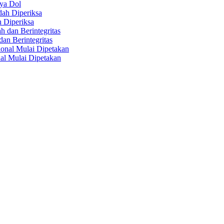
aya Dol
 Diperiksa
n Berintegritas
al Mulai Dipetakan