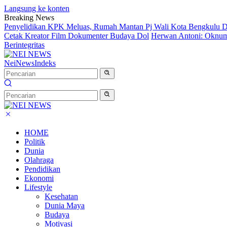
Langsung ke konten
Breaking News
Penyelidikan KPK Meluas, Rumah Mantan Pj Wali Kota Bengkulu D
Cetak Kreator Film Dokumenter Budaya Dol
Herwan Antoni: Oknum 
Berintegritas
NeiNews
Indeks
HOME
Politik
Dunia
Olahraga
Pendidikan
Ekonomi
Lifestyle
Kesehatan
Dunia Maya
Budaya
Motivasi