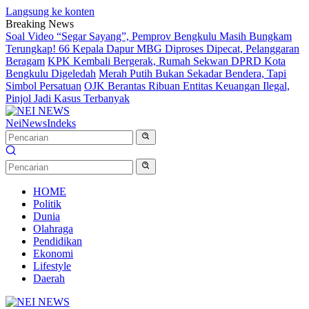
Langsung ke konten
Breaking News
Soal Video “Segar Sayang”, Pemprov Bengkulu Masih Bungkam
Terungkap! 66 Kepala Dapur MBG Diproses Dipecat, Pelanggaran
Beragam
KPK Kembali Bergerak, Rumah Sekwan DPRD Kota
Bengkulu Digeledah
Merah Putih Bukan Sekadar Bendera, Tapi
Simbol Persatuan
OJK Berantas Ribuan Entitas Keuangan Ilegal,
Pinjol Jadi Kasus Terbanyak
NeiNews
Indeks
HOME
Politik
Dunia
Olahraga
Pendidikan
Ekonomi
Lifestyle
Daerah