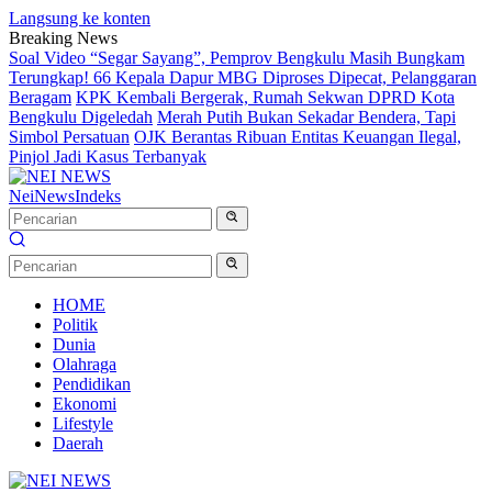
Langsung ke konten
Breaking News
Soal Video “Segar Sayang”, Pemprov Bengkulu Masih Bungkam
Terungkap! 66 Kepala Dapur MBG Diproses Dipecat, Pelanggaran
Beragam
KPK Kembali Bergerak, Rumah Sekwan DPRD Kota
Bengkulu Digeledah
Merah Putih Bukan Sekadar Bendera, Tapi
Simbol Persatuan
OJK Berantas Ribuan Entitas Keuangan Ilegal,
Pinjol Jadi Kasus Terbanyak
NeiNews
Indeks
HOME
Politik
Dunia
Olahraga
Pendidikan
Ekonomi
Lifestyle
Daerah