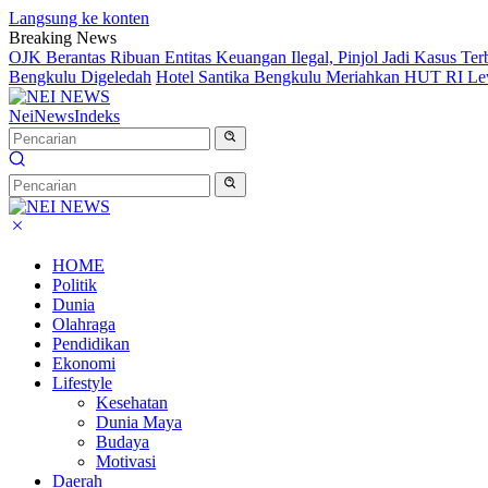
Langsung ke konten
Breaking News
OJK Berantas Ribuan Entitas Keuangan Ilegal, Pinjol Jadi Kasus Te
Bengkulu Digeledah
Hotel Santika Bengkulu Meriahkan HUT RI Le
NeiNews
Indeks
HOME
Politik
Dunia
Olahraga
Pendidikan
Ekonomi
Lifestyle
Kesehatan
Dunia Maya
Budaya
Motivasi
Daerah