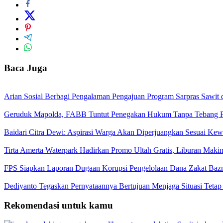
Baca Juga
Arian Sosial Berbagi Pengalaman Pengajuan Program Sarpras Sawit
Geruduk Mapolda, FABB Tuntut Penegakan Hukum Tanpa Tebang P
Baidari Citra Dewi: Aspirasi Warga Akan Diperjuangkan Sesuai K
Tirta Amerta Waterpark Hadirkan Promo Ultah Gratis, Liburan Maki
FPS Siapkan Laporan Dugaan Korupsi Pengelolaan Dana Zakat Baz
Dediyanto Tegaskan Pernyataannya Bertujuan Menjaga Situasi Tetap
Rekomendasi untuk kamu