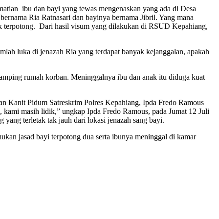
atian ibu dan bayi yang tewas mengenaskan yang ada di Desa
bernama Ria Ratnasari dan bayinya bernama Jibril. Yang mana
k terpotong. Dari hasil visum yang dilakukan di RSUD Kepahiang,
jumlah luka di jenazah Ria yang terdapat banyak kejanggalan, apakah
samping rumah korban. Meninggalnya ibu dan anak itu diduga kuat
arian Kanit Pidum Satreskrim Polres Kepahiang, Ipda Fredo Ramous
 kami masih lidik,” ungkap Ipda Fredo Ramous, pada Jumat 12 Juli
yang terletak tak jauh dari lokasi jenazah sang bayi.
ukan jasad bayi terpotong dua serta ibunya meninggal di kamar