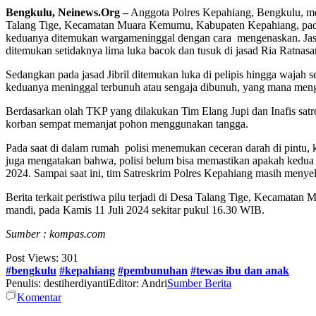
Bengkulu, Neinews.Org –
Anggota Polres Kepahiang, Bengkulu, me
Talang Tige, Kecamatan Muara Kemumu, Kabupaten Kepahiang, pada Ka
keduanya ditemukan wargameninggal dengan cara mengenaskan. Jasad
ditemukan setidaknya lima luka bacok dan tusuk di jasad Ria Ratnasar
Sedangkan pada jasad Jibril ditemukan luka di pelipis hingga wajah 
keduanya meninggal terbunuh atau sengaja dibunuh, yang mana mengin
Berdasarkan olah TKP yang dilakukan Tim Elang Jupi dan Inafis sat
korban sempat memanjat pohon menggunakan tangga.
Pada saat di dalam rumah polisi menemukan ceceran darah di pintu, 
juga mengatakan bahwa, polisi belum bisa memastikan apakah kedua
2024. Sampai saat ini, tim Satreskrim Polres Kepahiang masih menyelid
Berita terkait peristiwa pilu terjadi di Desa Talang Tige, Kecamat
mandi, pada Kamis 11 Juli 2024 sekitar pukul 16.30 WIB.
Sumber : kompas.com
Post Views:
301
#bengkulu
#kepahiang
#pembunuhan
#tewas ibu dan anak
Penulis: destiherdiyanti
Editor: Andri
Sumber Berita
Komentar