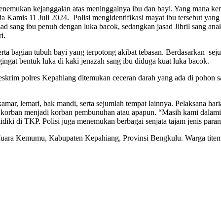
nemukan kejanggalan atas meninggalnya ibu dan bayi. Yang mana kem
mis 11 Juli 2024. Polisi mengidentifikasi mayat ibu tersebut yang 
 sang ibu penuh dengan luka bacok, sedangkan jasad Jibril sang ana
i.
serta bagian tubuh bayi yang terpotong akibat tebasan. Berdasarkan se
gat bentuk luka di kaki jenazah sang ibu diduga kuat luka bacok.
reskrim polres Kepahiang ditemukan ceceran darah yang ada di pohon 
kamar, lemari, bak mandi, serta sejumlah tempat lainnya. Pelaksana h
 korban menjadi korban pembunuhan atau apapun. “Masih kami dalami,
iki di TKP. Polisi juga menemukan berbagai senjata tajam jenis parang 
an Muara Kemumu, Kabupaten Kepahiang, Provinsi Bengkulu. Warga titem