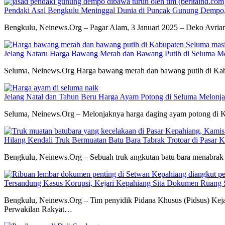
Pendaki Asal Bengkulu Meninggal Dunia di Puncak Gunung Dempo, 
Bengkulu, Neinews.Org – Pagar Alam, 3 Januari 2025 – Deko Avria
Jelang Nataru Harga Bawang Merah dan Bawang Putih di Seluma Me
Seluma, Neinews.Org Harga bawang merah dan bawang putih di Kabup
Jelang Natal dan Tahun Beru Harga Ayam Potong di Seluma Melonj
Seluma, Neinews.Org – Melonjaknya harga daging ayam potong di Ka
Hilang Kendali Truk Bermuatan Batu Bara Tabrak Trotoar di Pasar 
Bengkulu, Neinews.Org – Sebuah truk angkutan batu bara menabrak 
Tersandung Kasus Korupsi, Kejari Kepahiang Sita Dokumen Rua
Bengkulu, Neinews.Org – Tim penyidik Pidana Khusus (Pidsus) Keja
Perwakilan Rakyat…