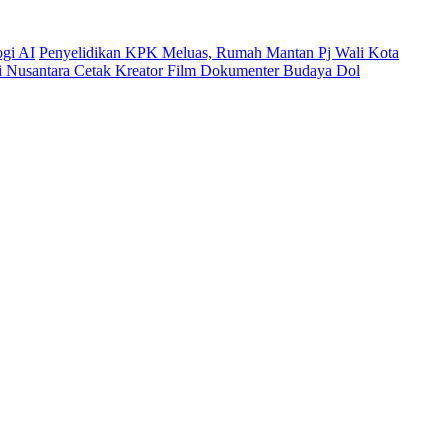
ogi AI
Penyelidikan KPK Meluas, Rumah Mantan Pj Wali Kota
mi Nusantara Cetak Kreator Film Dokumenter Budaya Dol