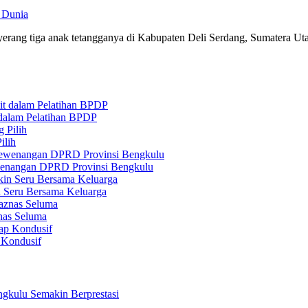
 Dunia
rang tiga anak tetangganya di Kabupaten Deli Serdang, Sumatera Utar
 dalam Pelatihan BPDP
ilih
ewenangan DPRD Provinsi Bengkulu
n Seru Bersama Keluarga
nas Seluma
 Kondusif