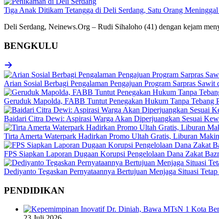
Tiga Anak Ditikam Tetangga di Deli Serdang, Satu Orang Meninggal
Deli Serdang, Neinews.Org – Rudi Sihaloho (41) dengan kejam menye
BENGKULU
Arian Sosial Berbagi Pengalaman Pengajuan Program Sarpras Sawit
Geruduk Mapolda, FABB Tuntut Penegakan Hukum Tanpa Tebang P
Baidari Citra Dewi: Aspirasi Warga Akan Diperjuangkan Sesuai K
Tirta Amerta Waterpark Hadirkan Promo Ultah Gratis, Liburan Maki
FPS Siapkan Laporan Dugaan Korupsi Pengelolaan Dana Zakat Baz
Dediyanto Tegaskan Pernyataannya Bertujuan Menjaga Situasi Tetap
PENDIDIKAN
23 Juli 2026