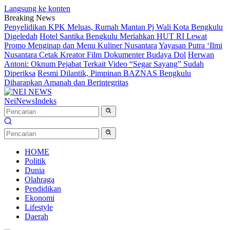
Langsung ke konten
Breaking News
Penyelidikan KPK Meluas, Rumah Mantan Pj Wali Kota Bengkulu
Digeledah
Hotel Santika Bengkulu Meriahkan HUT RI Lewat
Promo Menginap dan Menu Kuliner Nusantara
Yayasan Putra ‘Ilmi
Nusantara Cetak Kreator Film Dokumenter Budaya Dol
Herwan
Antoni: Oknum Pejabat Terkait Video “Segar Sayang” Sudah
Diperiksa
Resmi Dilantik, Pimpinan BAZNAS Bengkulu
Diharapkan Amanah dan Berintegritas
NeiNews
Indeks
HOME
Politik
Dunia
Olahraga
Pendidikan
Ekonomi
Lifestyle
Daerah