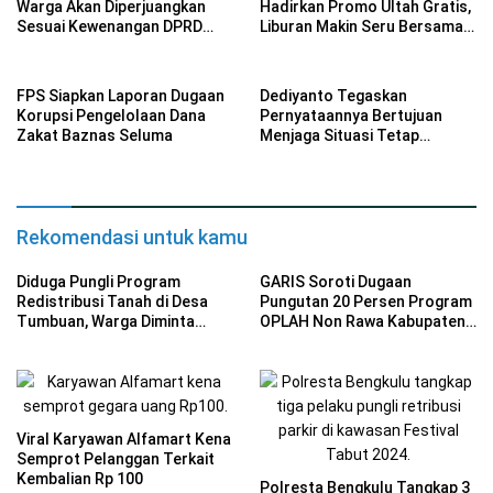
Warga Akan Diperjuangkan
Hadirkan Promo Ultah Gratis,
Sesuai Kewenangan DPRD
Liburan Makin Seru Bersama
Provinsi Bengkulu
Keluarga
FPS Siapkan Laporan Dugaan
Dediyanto Tegaskan
Korupsi Pengelolaan Dana
Pernyataannya Bertujuan
Zakat Baznas Seluma
Menjaga Situasi Tetap
Kondusif
Rekomendasi untuk kamu
Diduga Pungli Program
GARIS Soroti Dugaan
Redistribusi Tanah di Desa
Pungutan 20 Persen Program
Tumbuan, Warga Diminta
OPLAH Non Rawa Kabupaten
Uang Pengukuran
Lebong
Viral Karyawan Alfamart Kena
Semprot Pelanggan Terkait
Kembalian Rp 100
Polresta Bengkulu Tangkap 3