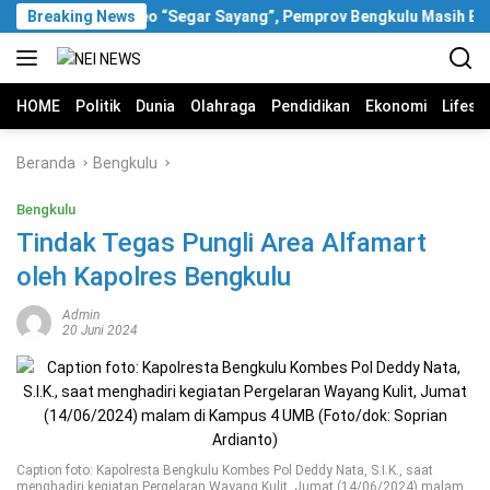
Langsung
Breaking News
Soal Video “Segar Sayang”, Pemprov Bengkulu Masih Bun
ke
konten
HOME
Politik
Dunia
Olahraga
Pendidikan
Ekonomi
Lifest
Beranda
Bengkulu
Bengkulu
Tindak Tegas Pungli Area Alfamart
oleh Kapolres Bengkulu
Admin
20 Juni 2024
Caption foto: Kapolresta Bengkulu Kombes Pol Deddy Nata, S.I.K., saat
menghadiri kegiatan Pergelaran Wayang Kulit, Jumat (14/06/2024) malam