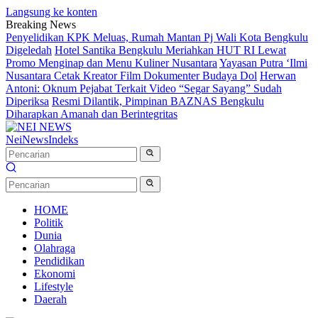
Langsung ke konten
Breaking News
Penyelidikan KPK Meluas, Rumah Mantan Pj Wali Kota Bengkulu
Digeledah
Hotel Santika Bengkulu Meriahkan HUT RI Lewat
Promo Menginap dan Menu Kuliner Nusantara
Yayasan Putra ‘Ilmi
Nusantara Cetak Kreator Film Dokumenter Budaya Dol
Herwan
Antoni: Oknum Pejabat Terkait Video “Segar Sayang” Sudah
Diperiksa
Resmi Dilantik, Pimpinan BAZNAS Bengkulu
Diharapkan Amanah dan Berintegritas
NeiNews
Indeks
HOME
Politik
Dunia
Olahraga
Pendidikan
Ekonomi
Lifestyle
Daerah