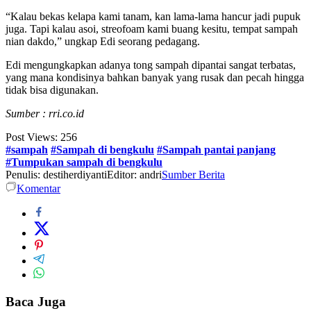
“Kalau bekas kelapa kami tanam, kan lama-lama hancur jadi pupuk
juga. Tapi kalau asoi, streofoam kami buang kesitu, tempat sampah
nian dakdo,” ungkap Edi seorang pedagang.
Edi mengungkapkan adanya tong sampah dipantai sangat terbatas,
yang mana kondisinya bahkan banyak yang rusak dan pecah hingga
tidak bisa digunakan.
Sumber : rri.co.id
Post Views:
256
#sampah
#Sampah di bengkulu
#Sampah pantai panjang
#Tumpukan sampah di bengkulu
Penulis: destiherdiyanti
Editor: andri
Sumber Berita
Komentar
Baca Juga