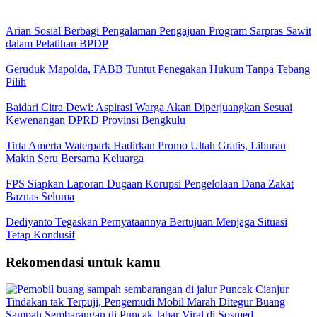
Arian Sosial Berbagi Pengalaman Pengajuan Program Sarpras Sawit
dalam Pelatihan BPDP
Geruduk Mapolda, FABB Tuntut Penegakan Hukum Tanpa Tebang
Pilih
Baidari Citra Dewi: Aspirasi Warga Akan Diperjuangkan Sesuai
Kewenangan DPRD Provinsi Bengkulu
Tirta Amerta Waterpark Hadirkan Promo Ultah Gratis, Liburan
Makin Seru Bersama Keluarga
FPS Siapkan Laporan Dugaan Korupsi Pengelolaan Dana Zakat
Baznas Seluma
Dediyanto Tegaskan Pernyataannya Bertujuan Menjaga Situasi
Tetap Kondusif
Rekomendasi untuk kamu
Tindakan tak Terpuji, Pengemudi Mobil Marah Ditegur Buang
Sampah Sembarangan di Puncak Jabar Viral di Sosmed