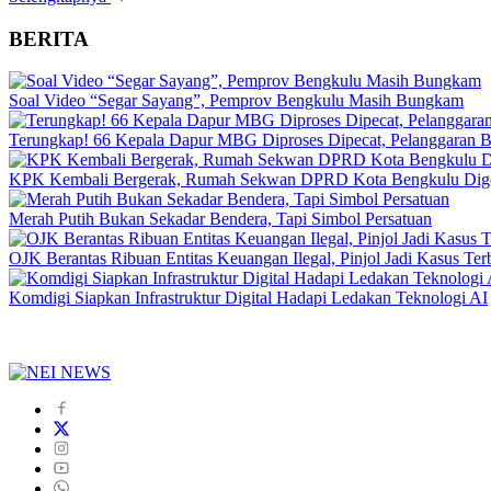
BERITA
Soal Video “Segar Sayang”, Pemprov Bengkulu Masih Bungkam
Terungkap! 66 Kepala Dapur MBG Diproses Dipecat, Pelanggaran 
KPK Kembali Bergerak, Rumah Sekwan DPRD Kota Bengkulu Dig
Merah Putih Bukan Sekadar Bendera, Tapi Simbol Persatuan
OJK Berantas Ribuan Entitas Keuangan Ilegal, Pinjol Jadi Kasus Te
Komdigi Siapkan Infrastruktur Digital Hadapi Ledakan Teknologi AI