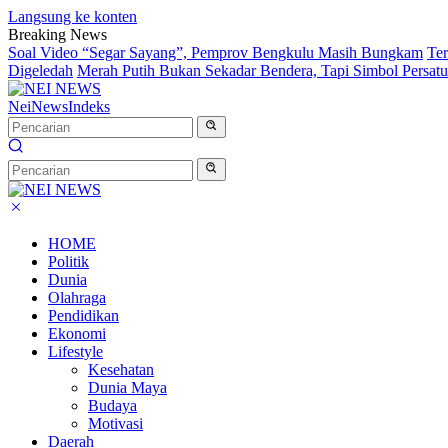
Langsung ke konten
Breaking News
Soal Video “Segar Sayang”, Pemprov Bengkulu Masih Bungkam
Te
Digeledah
Merah Putih Bukan Sekadar Bendera, Tapi Simbol Persat
NeiNews
Indeks
HOME
Politik
Dunia
Olahraga
Pendidikan
Ekonomi
Lifestyle
Kesehatan
Dunia Maya
Budaya
Motivasi
Daerah