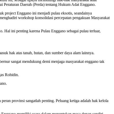
lui Peraturan Daerah (Perda) tentang Hukum Adat Enggano.
uk project Enggano ini menjadi pulau eksotis, seandainya
i menghadiri workshop konsolidasi percepatan pengakuan Masyarakat
. Hal ini penting karena Pulau Enggano sebagai pulau terluar,
uk hak atas tanah, hutan, dan sumber daya alam lainnya.
bernur sangat mendukung demi menjaga masyarakat enggano tak
as Rohidin.
gano.
peran provinsi sangatlah penting. Peluang ketiga adalah hak kelola
dat Enggano memiliki suara dalam menentukan masa depan sendiri.