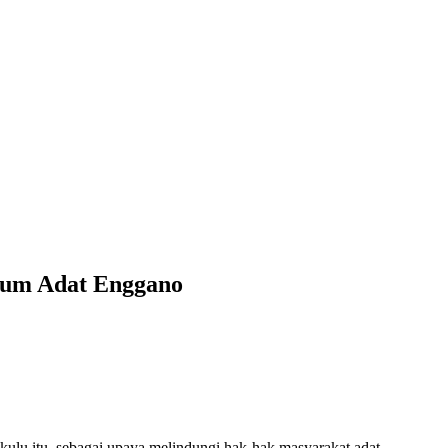
kum Adat Enggano
lu itu, sebagai upaya melindungi hak-hak masyarakat adat