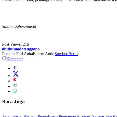
Sumber:siberzone.id
Post Views:
216
#hukumadatenggano
Penulis: Fitri Anita
Editor: Andri
Sumber Berita
Komentar
Baca Juga
Arian Sosial Berbagi Pengalaman Pengajuan Program Sarpras Sawit