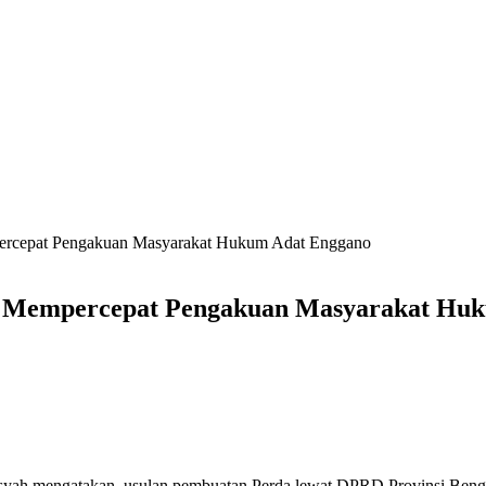
ercepat Pengakuan Masyarakat Hukum Adat Enggano
u Mempercepat Pengakuan Masyarakat Hu
yah mengatakan, usulan pembuatan Perda lewat DPRD Provinsi Bengku