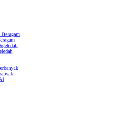
Beragam
eledah
rbanyak