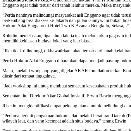
Enggano agar tidak terusir dari tanah leluhur mereka. Maka m
asyarak
“Perda nantinya melindungi masyarakat asli Enggano agar tidak terus
berkembang bisa diakses ke Jakarta dan pulau lainnya. Ini bukan t
Hukum Adat Enggano di Hotel Two K Azanah Bengkulu, Selasa, 21
Rohidin menjelaskan, tiga tahun lalu ia telah melontarkan gagasan t
memiliki kekhasan budaya lokal yang luar biasa.
“Jika tidak dilindungi, dikhawatirkan akan terusir dari tanah kelahira
Perda Hukum Adat Enggano diharapkan dapat menjadi payung hukum y
Maka, melalui worķshop yang digelar AKAR foundation terkait Ko
diusir dari tempat tinggalnya.
“Jadi workshop ini untuķ membuat semacam kesepakatan produk huku
Sementara itu, Direktur Akar Global Inisiatif, Erwin Basrin mengun
Riset ini mengidentifikasi empat peluang utama untuk melindungi 
“Pertama, terkait pengakuan hukum adat melalui Peraturan Daerah (Pe
wilayah laut, dan yang keempat adalah situs budaya,” terang Erwin.
Erwin menuturkan, peluang-peluang ini nantinya akan diidentifikasi 