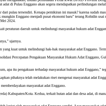
at adat di Pulau Enggano akan segera mendapatkan perlindungan mela
ir dari pulau tersendiri. Kenapa pemikiran ini masuk? karena sudah mas
idak mungkin Enggano menjadi pusat ekonomi baru” terang Rohidin usa
 Mei 2024.
erkait peraturan daerah untuk melindungi masyarakat hukum adat Enggano
nnya,” ujarnya.
ang kuat untuk melindungi hak-hak masyarakat adat Enggano. Termas
nsolidasi Percepatan Pengakuan Masyarakat Hukum Adat Enggano, Gu
m, apa itu pengakuan terhadap masyarakat hukum adat Enggano,” teg
gkapkan pihaknya telah melakukan riset mengenai masyarakat adat Eng
dan memberdayakan masyarakat adat Enggano.
rda) Kabupaten/Kota. Kedua, terkait hutan adat dan desa adat, di mana 
lebih lanjut oleh masyarakat adat Enggano sendiri. Agar masyarakat a