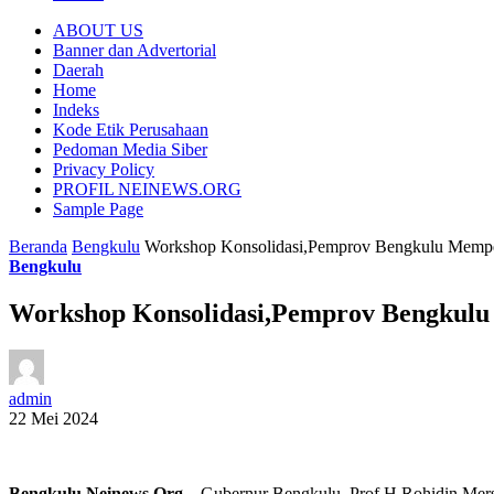
ABOUT US
Banner dan Advertorial
Daerah
Home
Indeks
Kode Etik Perusahaan
Pedoman Media Siber
Privacy Policy
PROFIL NEINEWS.ORG
Sample Page
Beranda
Bengkulu
Workshop Konsolidasi,Pemprov Bengkulu Memp
Bengkulu
Workshop Konsolidasi,Pemprov Bengkul
admin
22 Mei 2024
Bengkulu,Neinews.Org
–
Gubernur Bengkulu, Prof H Rohidin Mers