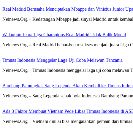
Real Madrid Berusaha Menciptakan Mbappe dan Vinicius Junior Upa
Neinews.Org – Kedatangan Mbappe jadi sinyal Madrid untuk kembali 
Walaupun Juara Liga Champions Real Madrid Tidak Balik Modal
Neinews.Org – Real Madrid benar-benar sukses menjadi juara Liga 
Timnas Indonesia Menggelar Laga Uji Coba Melawan Tanzania
Neinews.Org – Timnas Indonesia menggelar laga uji coba melawan T
Bambang Pamungkas Sang Legenda Akan Kembali ke Timnas Indon
Neinews.Org – Sang Legenda sepak bola Indonesia Bambang Pamungk
Ada 3 Faktor Membuat Vietnam Pede Libas Timnas Indonesia di 
Neinews.Org – Vietnam dinilai bisa mengalahkan pemain dari timna