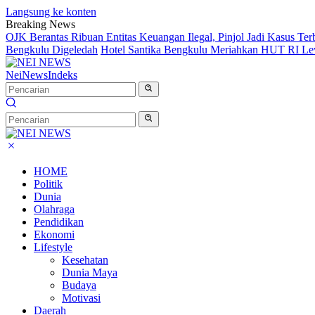
Langsung ke konten
Breaking News
OJK Berantas Ribuan Entitas Keuangan Ilegal, Pinjol Jadi Kasus Te
Bengkulu Digeledah
Hotel Santika Bengkulu Meriahkan HUT RI Le
NeiNews
Indeks
HOME
Politik
Dunia
Olahraga
Pendidikan
Ekonomi
Lifestyle
Kesehatan
Dunia Maya
Budaya
Motivasi
Daerah