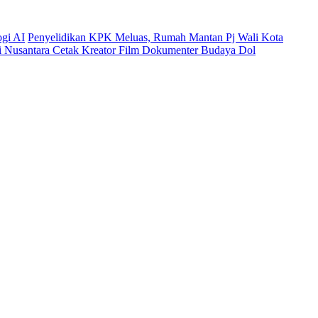
ogi AI
Penyelidikan KPK Meluas, Rumah Mantan Pj Wali Kota
mi Nusantara Cetak Kreator Film Dokumenter Budaya Dol