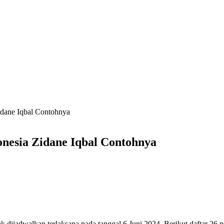
idane Iqbal Contohnya
nesia Zidane Iqbal Contohnya
rak dijadwalkan terlaksana pada tanggal 6 Juni 2024. Berikut daftar 2