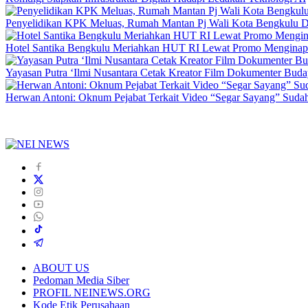
Penyelidikan KPK Meluas, Rumah Mantan Pj Wali Kota Bengkulu D
Hotel Santika Bengkulu Meriahkan HUT RI Lewat Promo Menginap
Yayasan Putra ‘Ilmi Nusantara Cetak Kreator Film Dokumenter Bud
Herwan Antoni: Oknum Pejabat Terkait Video “Segar Sayang” Sudah
ABOUT US
Pedoman Media Siber
PROFIL NEINEWS.ORG
Kode Etik Perusahaan