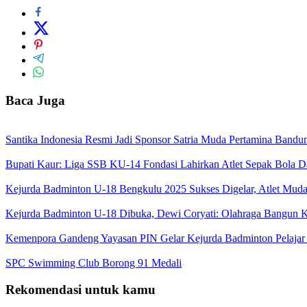
Baca Juga
Santika Indonesia Resmi Jadi Sponsor Satria Muda Pertamina Band
Bupati Kaur: Liga SSB KU-14 Fondasi Lahirkan Atlet Sepak Bola D
Kejurda Badminton U-18 Bengkulu 2025 Sukses Digelar, Atlet Muda
Kejurda Badminton U-18 Dibuka, Dewi Coryati: Olahraga Bangun K
Kemenpora Gandeng Yayasan PIN Gelar Kejurda Badminton Pelajar
SPC Swimming Club Borong 91 Medali
Rekomendasi untuk kamu