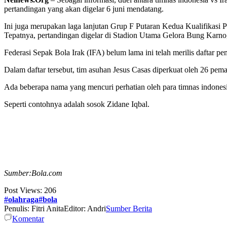
pertandingan yang akan digelar 6 juni mendatang.
Ini juga merupakan laga lanjutan Grup F Putaran Kedua Kualifikasi P
Tepatnya, pertandingan digelar di Stadion Utama Gelora Bung Karno,
Federasi Sepak Bola Irak (IFA) belum lama ini telah merilis daftar 
Dalam daftar tersebut, tim asuhan Jesus Casas diperkuat oleh 26 pema
Ada beberapa nama yang mencuri perhatian oleh para timnas indones
Seperti contohnya adalah sosok Zidane Iqbal.
Sumber:Bola.com
Post Views:
206
#olahraga#bola
Penulis: Fitri Anita
Editor: Andri
Sumber Berita
Komentar