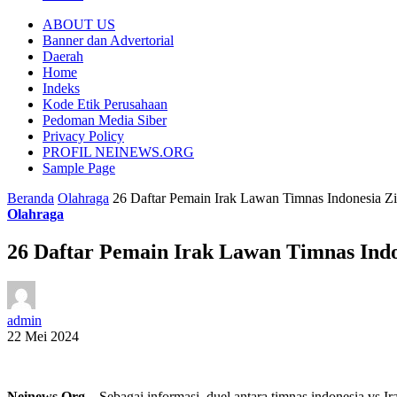
ABOUT US
Banner dan Advertorial
Daerah
Home
Indeks
Kode Etik Perusahaan
Pedoman Media Siber
Privacy Policy
PROFIL NEINEWS.ORG
Sample Page
Beranda
Olahraga
26 Daftar Pemain Irak Lawan Timnas Indonesia Z
Olahraga
26 Daftar Pemain Irak Lawan Timnas Indo
admin
22 Mei 2024
Neinews.Org
– Sebagai informasi, duel antara timnas indonesia vs I