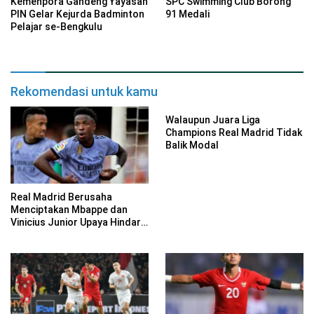
Kemenpora Gandeng Yayasan
SPC Swimming Club Borong
PIN Gelar Kejurda Badminton
91 Medali
Pelajar se-Bengkulu
Rekomendasi untuk kamu
Walaupun Juara Liga
Champions Real Madrid Tidak
Balik Modal
Real Madrid Berusaha
Menciptakan Mbappe dan
Vinicius Junior Upaya Hindari
Perang 2 Bintang