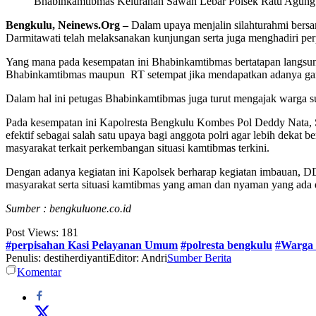
Bhabinkamtibmas Kelurahan Sawah Lebar Polsek Ratu Agung P
Bengkulu, Neinews.Org –
Dalam upaya menjalin silahturahmi bers
Darmitawati telah melaksanakan kunjungan serta juga menghadiri p
Yang mana pada kesempatan ini Bhabinkamtibmas bertatapan langsun
Bhabinkamtibmas maupun RT setempat jika mendapatkan adanya ga
Dalam hal ini petugas Bhabinkamtibmas juga turut mengajak warga s
Pada kesempatan ini Kapolresta Bengkulu Kombes Pol Deddy Nata, S
efektif sebagai salah satu upaya bagi anggota polri agar lebih deka
masyarakat terkait perkembangan situasi kamtibmas terkini.
Dengan adanya kegiatan ini Kapolsek berharap kegiatan imbauan, DD
masyarakat serta situasi kamtibmas yang aman dan nyaman yang ada 
Sumber : bengkuluone.co.id
Post Views:
181
#perpisahan Kasi Pelayanan Umum
#polresta bengkulu
#Warga 
Penulis: destiherdiyanti
Editor: Andri
Sumber Berita
Komentar