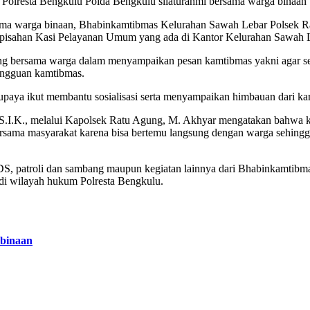
olresta Bengkulu Polda Bengkulu silaturahmi bersama warga binaan
ama warga binaan, Bhabinkamtibmas Kelurahan Sawah Lebar Polsek R
erpisahan Kasi Pelayanan Umum yang ada di Kantor Kelurahan Sawah L
g bersama warga dalam menyampaikan pesan kamtibmas yakni agar sel
ngguan kamtibmas.
upaya ikut membantu sosialisasi serta menyampaikan himbauan dari k
.I.K., melalui Kapolsek Ratu Agung, M. Akhyar mengatakan bahwa ke
t bersama masyarakat karena bisa bertemu langsung dengan warga sehin
S, patroli dan sambang maupun kegiatan lainnya dari Bhabinkamtibmas
di wilayah hukum Polresta Bengkulu.
binaan