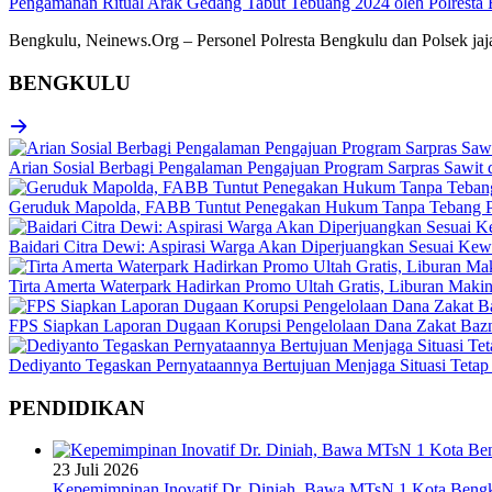
Pengamanan Ritual Arak Gedang Tabut Tebuang 2024 oleh Polresta 
Bengkulu, Neinews.Org – Personel Polresta Bengkulu dan Polsek jaj
BENGKULU
Arian Sosial Berbagi Pengalaman Pengajuan Program Sarpras Sawit
Geruduk Mapolda, FABB Tuntut Penegakan Hukum Tanpa Tebang P
Baidari Citra Dewi: Aspirasi Warga Akan Diperjuangkan Sesuai K
Tirta Amerta Waterpark Hadirkan Promo Ultah Gratis, Liburan Maki
FPS Siapkan Laporan Dugaan Korupsi Pengelolaan Dana Zakat Baz
Dediyanto Tegaskan Pernyataannya Bertujuan Menjaga Situasi Tetap
PENDIDIKAN
23 Juli 2026
Kepemimpinan Inovatif Dr. Diniah, Bawa MTsN 1 Kota Bengk