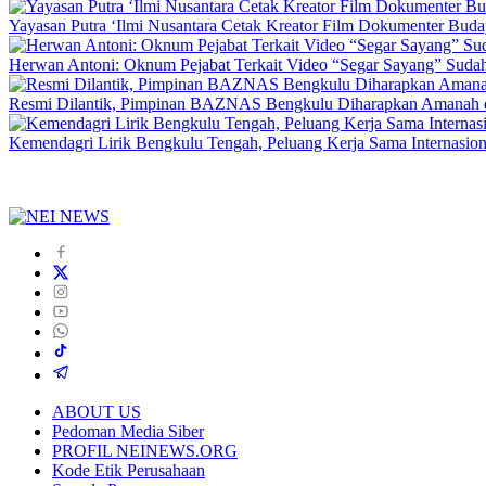
Yayasan Putra ‘Ilmi Nusantara Cetak Kreator Film Dokumenter Bud
Herwan Antoni: Oknum Pejabat Terkait Video “Segar Sayang” Sudah
Resmi Dilantik, Pimpinan BAZNAS Bengkulu Diharapkan Amanah da
Kemendagri Lirik Bengkulu Tengah, Peluang Kerja Sama Internasion
ABOUT US
Pedoman Media Siber
PROFIL NEINEWS.ORG
Kode Etik Perusahaan