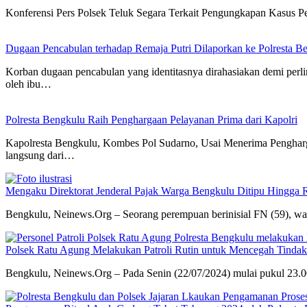
Konferensi Pers Polsek Teluk Segara Terkait Pengungkapan Kasus 
Dugaan Pencabulan terhadap Remaja Putri Dilaporkan ke Polresta B
Korban dugaan pencabulan yang identitasnya dirahasiakan demi perl
oleh ibu…
Polresta Bengkulu Raih Penghargaan Pelayanan Prima dari Kapolri
Kapolresta Bengkulu, Kombes Pol Sudarno, Usai Menerima Pengharg
langsung dari…
Mengaku Direktorat Jenderal Pajak Warga Bengkulu Ditipu Hingga R
Bengkulu, Neinews.Org – Seorang perempuan berinisial FN (59), w
Polsek Ratu Agung Melakukan Patroli Rutin untuk Mencegah Tinda
Bengkulu, Neinews.Org – Pada Senin (22/07/2024) mulai pukul 23.00