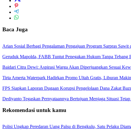
Baca Juga
Arian Sosial Berbagi Pengalaman Pengajuan Program Sarpras Sawit
Geruduk Mapolda, FABB Tuntut Penegakan Hukum Tanpa Tebang P
Baidari Citra Dewi: Aspirasi Warga Akan Diperjuangkan Sesuai K
Tirta Amerta Waterpark Hadirkan Promo Ultah Gratis, Liburan Maki
FPS Siapkan Laporan Dugaan Korupsi Pengelolaan Dana Zakat Baz
Dediyanto Tegaskan Pernyataannya Bertujuan Menjaga Situasi Tetap
Rekomendasi untuk kamu
Polisi Ungkap Peredaran Uang Palsu di Bengkulu, Satu Pelaku Dia