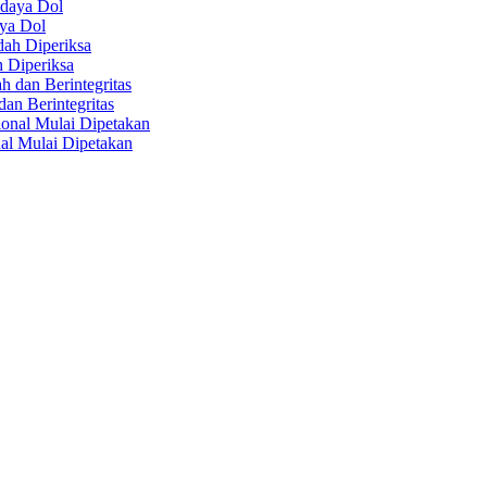
aya Dol
 Diperiksa
n Berintegritas
al Mulai Dipetakan