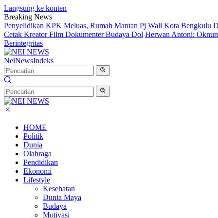
Langsung ke konten
Breaking News
Penyelidikan KPK Meluas, Rumah Mantan Pj Wali Kota Bengkulu D
Cetak Kreator Film Dokumenter Budaya Dol
Herwan Antoni: Oknum 
Berintegritas
NeiNews
Indeks
HOME
Politik
Dunia
Olahraga
Pendidikan
Ekonomi
Lifestyle
Kesehatan
Dunia Maya
Budaya
Motivasi