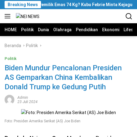
Langsung
Breaking News
Siapa Pemilik Emas 74 Kg? Kubu Febrie Minta Kejagung T
ke
konten
HOME
Politik
Dunia
Olahraga
Pendidikan
Ekonomi
Lifest
Beranda
Politik
Politik
Biden Mundur Pencalonan Presiden
AS Gemparkan China Kembalikan
Donald Trump ke Gedung Putih
Admin
23 Juli 2024
Foto: Presiden Amerika Serikat (AS) Joe Biden