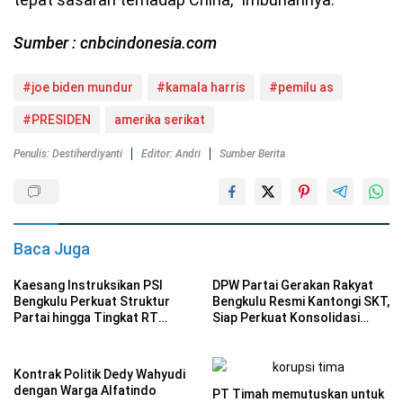
Sumber : cnbcindonesia.com
#joe biden mundur
#kamala harris
#pemilu as
#PRESIDEN
amerika serikat
Penulis: Destiherdiyanti
Editor: Andri
Sumber Berita
Baca Juga
Kaesang Instruksikan PSI
DPW Partai Gerakan Rakyat
Bengkulu Perkuat Struktur
Bengkulu Resmi Kantongi SKT,
Partai hingga Tingkat RT
Siap Perkuat Konsolidasi
Hadapi Pemilu 2029
Politik
Kontrak Politik Dedy Wahyudi
dengan Warga Alfatindo
PT Timah memutuskan untuk