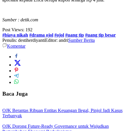
Sumber : detik.com
Post Views:
192
#biaya nikah
#drama ojol
#ojol
#uang tip
#uang tip besar
Penulis: destiherdiyanti
Editor: andri
Sumber Berita
Komentar
Baca Juga
OJK Berantas Ribuan Entitas Keuangan Ilegal, Pinjol Jadi Kasus
Terbanyak
OJK Dorong Future-Ready Governance untuk Wujudkan