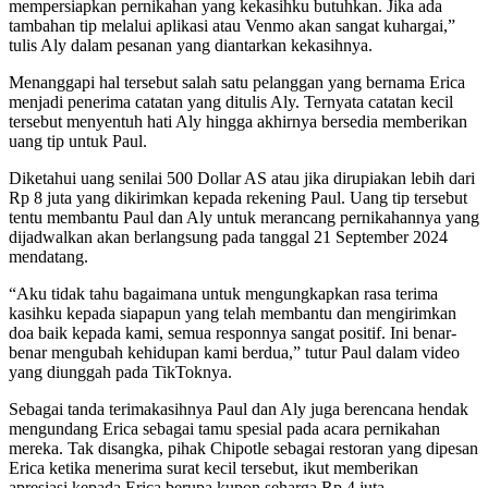
mempersiapkan pernikahan yang kekasihku butuhkan. Jika ada
tambahan tip melalui aplikasi atau Venmo akan sangat kuhargai,”
tulis Aly dalam pesanan yang diantarkan kekasihnya.
Menanggapi hal tersebut salah satu pelanggan yang bernama Erica
menjadi penerima catatan yang ditulis Aly. Ternyata catatan kecil
tersebut menyentuh hati Aly hingga akhirnya bersedia memberikan
uang tip untuk Paul.
Diketahui uang senilai 500 Dollar AS atau jika dirupiakan lebih dari
Rp 8 juta yang dikirimkan kepada rekening Paul. Uang tip tersebut
tentu membantu Paul dan Aly untuk merancang pernikahannya yang
dijadwalkan akan berlangsung pada tanggal 21 September 2024
mendatang.
“Aku tidak tahu bagaimana untuk mengungkapkan rasa terima
kasihku kepada siapapun yang telah membantu dan mengirimkan
doa baik kepada kami, semua responnya sangat positif. Ini benar-
benar mengubah kehidupan kami berdua,” tutur Paul dalam video
yang diunggah pada TikToknya.
Sebagai tanda terimakasihnya Paul dan Aly juga berencana hendak
mengundang Erica sebagai tamu spesial pada acara pernikahan
mereka. Tak disangka, pihak Chipotle sebagai restoran yang dipesan
Erica ketika menerima surat kecil tersebut, ikut memberikan
apresiasi kepada Erica berupa kupon seharga Rp 4 juta.