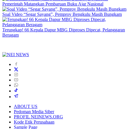
Pemerintah Matangkan Pembaruan Buku Ajar Nasional
Soal Video “Segar Sayang”, Pemprov Bengkulu Masih Bungkam
Terungkap! 66 Kepala Dapur MBG Diproses Dipecat, Pelanggaran
Beragam
ABOUT US
Pedoman Media Siber
PROFIL NEINEWS.ORG
Kode Etik Perusahaan
Sample Page