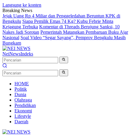
Langsung ke konten
Breaking News
Jejak Uang Rp 4 Miliar dan Penggeledahan Beruntun KPK di
Bengkulu
Siapa Pemilik Emas 74 Kg? Kubu Febrie Minta
Kejagung Terbuka
Komentar di Threads Berujung Sanksi, 10
Nakes Jadi Sorotan
Pemerintah Matangkan Pembaruan Buku Ajar
Nasional
Soal Video “Segar Sayang”, Pemprov Bengkulu Masih
Bungkam
NeiNews
Indeks
HOME
Politik
Dunia
Olahraga
Pendidikan
Ekonomi
Lifestyle
Daerah