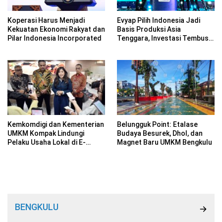
Koperasi Harus Menjadi
Evyap Pilih Indonesia Jadi
Kekuatan Ekonomi Rakyat dan
Basis Produksi Asia
Pilar Indonesia Incorporated
Tenggara, Investasi Tembus
Rp 2,34 Triliun
Kemkomdigi dan Kementerian
Belungguk Point: Etalase
UMKM Kompak Lindungi
Budaya Besurek, Dhol, dan
Pelaku Usaha Lokal di E-
Magnet Baru UMKM Bengkulu
Commerce
BENGKULU