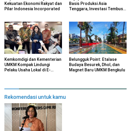
Kekuatan Ekonomi Rakyat dan
Basis Produksi Asia
Pilar Indonesia Incorporated
Tenggara, Investasi Tembus
Rp 2,34 Triliun
Kemkomdigi dan Kementerian
Belungguk Point: Etalase
UMKM Kompak Lindungi
Budaya Besurek, Dhol, dan
Pelaku Usaha Lokal di E-
Magnet Baru UMKM Bengkulu
Commerce
Rekomendasi untuk kamu