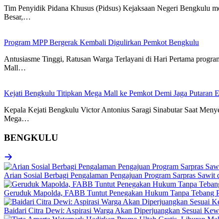
Tim Penyidik Pidana Khusus (Pidsus) Kejaksaan Negeri Bengkulu 
Besar,…
Program MPP Bergerak Kembali Digulirkan Pemkot Bengkulu
Antusiasme Tinggi, Ratusan Warga Terlayani di Hari Pertama pro
Mall…
Kejati Bengkulu Titipkan Mega Mall ke Pemkot Demi Jaga Putaran
Kepala Kejati Bengkulu Victor Antonius Saragi Sinabutar Saat M
Mega…
BENGKULU
Arian Sosial Berbagi Pengalaman Pengajuan Program Sarpras Sawit
Geruduk Mapolda, FABB Tuntut Penegakan Hukum Tanpa Tebang P
Baidari Citra Dewi: Aspirasi Warga Akan Diperjuangkan Sesuai K