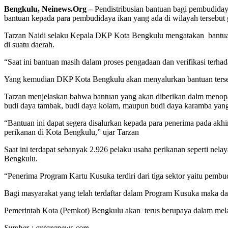
Bengkulu, Neinews.Org –
Pendistribusian bantuan bagi pembudiday
bantuan kepada para pembudidaya ikan yang ada di wilayah tersebut
Tarzan Naidi selaku Kepala DKP Kota Bengkulu mengatakan bantuan y
di suatu daerah.
“Saat ini bantuan masih dalam proses pengadaan dan verifikasi terh
Yang kemudian DKP Kota Bengkulu akan menyalurkan bantuan tersebu
Tarzan menjelaskan bahwa bantuan yang akan diberikan dalm menopa
budi daya tambak, budi daya kolam, maupun budi daya karamba yang
“Bantuan ini dapat segera disalurkan kepada para penerima pada ak
perikanan di Kota Bengkulu,” ujar Tarzan
Saat ini terdapat sebanyak 2.926 pelaku usaha perikanan seperti nel
Bengkulu.
“Penerima Program Kartu Kusuka terdiri dari tiga sektor yaitu pembud
Bagi masyarakat yang telah terdaftar dalam Program Kusuka maka dap
Pemerintah Kota (Pemkot) Bengkulu akan terus berupaya dalam mela
Sumber : antaranews.com