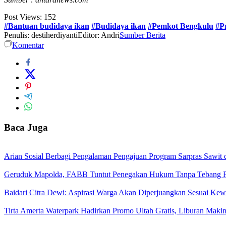
Post Views:
152
#Bantuan budidaya ikan
#Budidaya ikan
#Pemkot Bengkulu
#P
Penulis: destiherdiyanti
Editor: Andri
Sumber Berita
Komentar
Baca Juga
Arian Sosial Berbagi Pengalaman Pengajuan Program Sarpras Sawit
Geruduk Mapolda, FABB Tuntut Penegakan Hukum Tanpa Tebang P
Baidari Citra Dewi: Aspirasi Warga Akan Diperjuangkan Sesuai K
Tirta Amerta Waterpark Hadirkan Promo Ultah Gratis, Liburan Maki