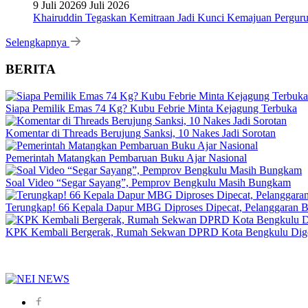
9 Juli 2026
9 Juli 2026
Khairuddin Tegaskan Kemitraan Jadi Kunci Kemajuan Pergur
Selengkapnya
BERITA
Siapa Pemilik Emas 74 Kg? Kubu Febrie Minta Kejagung Terbuka
Komentar di Threads Berujung Sanksi, 10 Nakes Jadi Sorotan
Pemerintah Matangkan Pembaruan Buku Ajar Nasional
Soal Video “Segar Sayang”, Pemprov Bengkulu Masih Bungkam
Terungkap! 66 Kepala Dapur MBG Diproses Dipecat, Pelanggaran 
KPK Kembali Bergerak, Rumah Sekwan DPRD Kota Bengkulu Dig