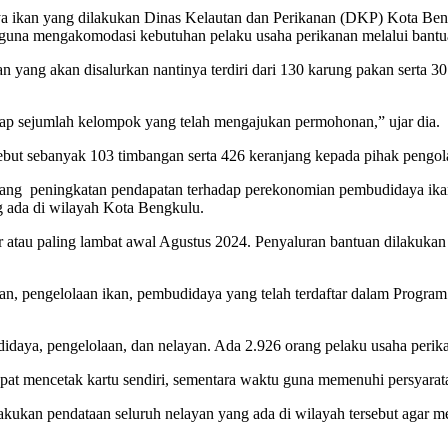
a ikan yang dilakukan Dinas Kelautan dan Perikanan (DKP) Kota Ben
 guna mengakomodasi kebutuhan pelaku usaha perikanan melalui bantua
ang akan disalurkan nantinya terdiri dari 130 karung pakan serta 3
adap sejumlah kelompok yang telah mengajukan permohonan,” ujar dia.
t sebanyak 103 timbangan serta 426 keranjang kepada pihak pengolah
ng peningkatan pendapatan terhadap perekonomian pembudidaya ikan me
 ada di wilayah Kota Bengkulu.
hir atau paling lambat awal Agustus 2024. Penyaluran bantuan dilaku
ayan, pengelolaan ikan, pembudidaya yang telah terdaftar dalam Progr
idaya, pengelolaan, dan nelayan. Ada 2.926 orang pelaku usaha perikan
at mencetak kartu sendiri, sementara waktu guna memenuhi persyarata
kukan pendataan seluruh nelayan yang ada di wilayah tersebut agar 