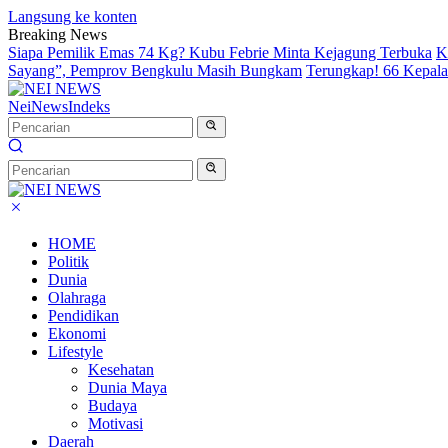
Langsung ke konten
Breaking News
Siapa Pemilik Emas 74 Kg? Kubu Febrie Minta Kejagung Terbuka
K
Sayang”, Pemprov Bengkulu Masih Bungkam
Terungkap! 66 Kepal
NeiNews
Indeks
HOME
Politik
Dunia
Olahraga
Pendidikan
Ekonomi
Lifestyle
Kesehatan
Dunia Maya
Budaya
Motivasi
Daerah