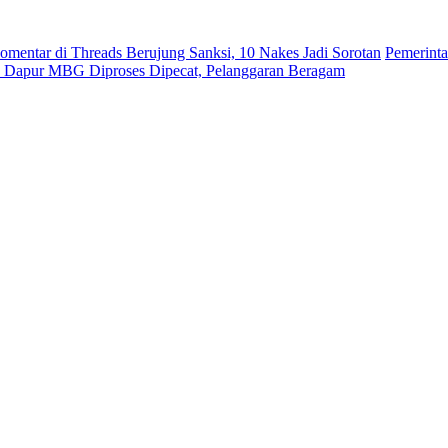
omentar di Threads Berujung Sanksi, 10 Nakes Jadi Sorotan
Pemerint
a Dapur MBG Diproses Dipecat, Pelanggaran Beragam