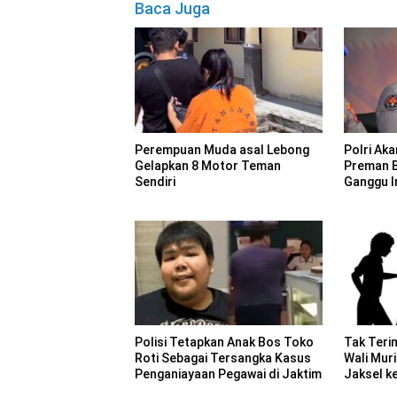
Baca Juga
Perempuan Muda asal Lebong
Polri Ak
Gelapkan 8 Motor Teman
Preman 
Sendiri
Ganggu I
Polisi Tetapkan Anak Bos Toko
Tak Teri
Roti Sebagai Tersangka Kasus
Wali Mur
Penganiayaan Pegawai di Jaktim
Jaksel ke