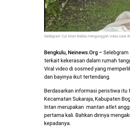
Selebgram Cut Intan Nabila mengunggah video saat 
Bengkulu, Neinews.Org –
Selebgram c
terkait kekerasan dalam rumah tang
Viral video di sosmed yang memperli
dan bayinya ikut tertendang.
Berdasarkan informasi peristiwa itu t
Kecamatan Sukaraja, Kabupaten Bogo
Intan merupakan mantan atlet angga
pertama kali. Bahkan dirinya mengak
kepadanya.