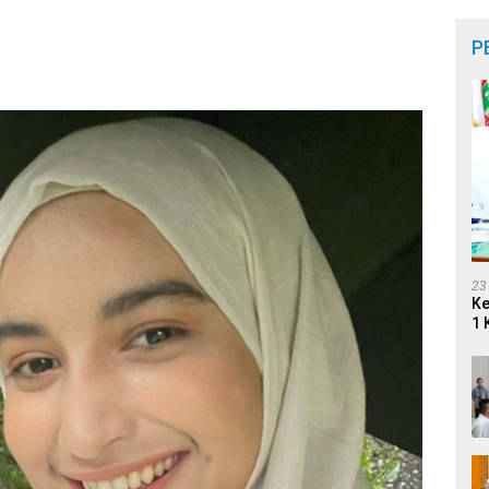
P
23
Ke
1 