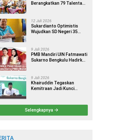
Berangkatkan 79 Talenta
Terbaik Indonesia ke 14
Ajang Internasional
12 Juli 2026
Sukardianto Optimistis
Wujudkan SD Negeri 35
Seluma sebagai Sekolah
yang Berkualitas dan
Berdaya Saing
9 Juli 2026
PMB Mandiri UIN Fatmawati
Sukarno Bengkulu Hadirkan
9 Jalur Seleksi bagi Calon
Mahasiswa
9 Juli 2026
Khairuddin Tegaskan
Kemitraan Jadi Kunci
Kemajuan Perguruan Tinggi
Keagamaan Islam
Selengkapnya
ERITA