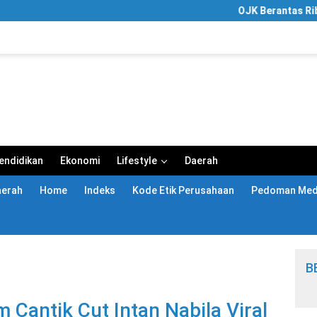
OJK Berantas Ribuan Entitas K
endidikan
Ekonomi
Lifestyle
Daerah
aerah
Home
Indeks
Kode Etik Perusahaan
Pedoman Medi
B
 Cantik Cut Intan Nabila Viral