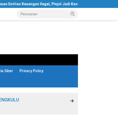
euangan Ilegal, Pinjol Jadi Kasus Terbanyak
Komdigi Siapk
a Siber
Privacy Policy
ENGKULU