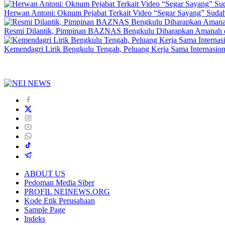
Herwan Antoni: Oknum Pejabat Terkait Video “Segar Sayang” Sudah
Resmi Dilantik, Pimpinan BAZNAS Bengkulu Diharapkan Amanah da
Kemendagri Lirik Bengkulu Tengah, Peluang Kerja Sama Internasion
ABOUT US
Pedoman Media Siber
PROFIL NEINEWS.ORG
Kode Etik Perusahaan
Sample Page
Indeks