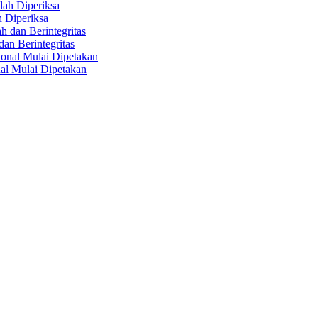
 Diperiksa
n Berintegritas
al Mulai Dipetakan