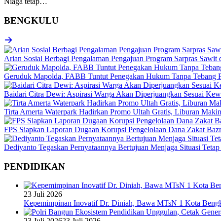
Niaga tetap…
BENGKULU
Arian Sosial Berbagi Pengalaman Pengajuan Program Sarpras Sawit
Geruduk Mapolda, FABB Tuntut Penegakan Hukum Tanpa Tebang P
Baidari Citra Dewi: Aspirasi Warga Akan Diperjuangkan Sesuai K
Tirta Amerta Waterpark Hadirkan Promo Ultah Gratis, Liburan Maki
FPS Siapkan Laporan Dugaan Korupsi Pengelolaan Dana Zakat Baz
Dediyanto Tegaskan Pernyataannya Bertujuan Menjaga Situasi Tetap
PENDIDIKAN
23 Juli 2026
Kepemimpinan Inovatif Dr. Diniah, Bawa MTsN 1 Kota Bengk
23 Juli 2026
23 Juli 2026