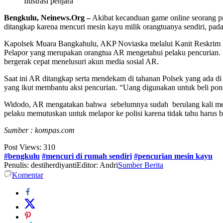
Ilustrasi penjara
Bengkulu, Neinews.Org
–
Akibat kecanduan game online seorang p
ditangkap karena mencuri mesin kayu milik orangtuanya sendiri, pad
Kapolsek Muara Bangkahulu, AKP Noviaska melalui Kanit Reskrim 
Pelapor yang merupakan orangtua AR mengetahui pelaku pencurian. Na
bergerak cepat menelusuri akun media sosial AR.
Saat ini AR ditangkap serta mendekam di tahanan Polsek yang ada di 
yang ikut membantu aksi pencurian. “Uang digunakan untuk beli po
Widodo, AR mengatakan bahwa sebelumnya sudah berulang kali mencur
pelaku memutuskan untuk melapor ke polisi karena tidak tahu harus 
Sumber : kompas.com
Post Views:
310
#bengkulu
#mencuri di rumah sendiri
#pencurian mesin kayu
Penulis: destiherdiyanti
Editor: Andri
Sumber Berita
Komentar