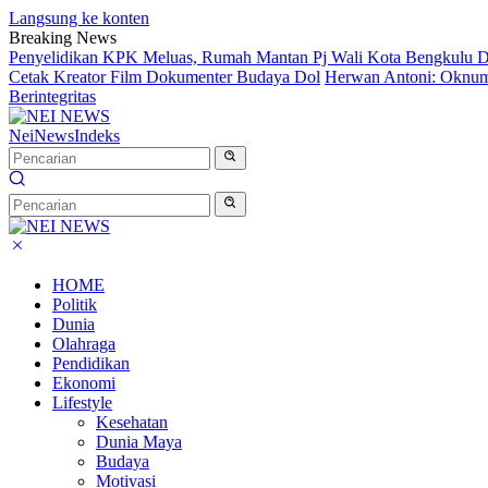
Langsung ke konten
Breaking News
Penyelidikan KPK Meluas, Rumah Mantan Pj Wali Kota Bengkulu D
Cetak Kreator Film Dokumenter Budaya Dol
Herwan Antoni: Oknum 
Berintegritas
NeiNews
Indeks
HOME
Politik
Dunia
Olahraga
Pendidikan
Ekonomi
Lifestyle
Kesehatan
Dunia Maya
Budaya
Motivasi