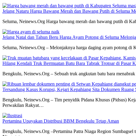
Jelang Nataru Harga Bawang Merah dan Bawang Putih di Seluma Me
Seluma, Neinews.Org Harga bawang merah dan bawang putih di Kabup
Jelang Natal dan Tahun Beru Harga Ayam Potong di Seluma Melonj
Seluma, Neinews.Org – Melonjaknya harga daging ayam potong di Ka
Hilang Kendali Truk Bermuatan Batu Bara Tabrak Trotoar di Pasar 
Bengkulu, Neinews.Org – Sebuah truk angkutan batu bara menabrak 
Tersandung Kasus Korupsi, Kejari Kepahiang Sita Dokumen Rua
Bengkulu, Neinews.Org – Tim penyidik Pidana Khusus (Pidsus) Keja
Perwakilan Rakyat…
Pertamina Upayakan Distribusi BBM Bengkulu Tetap Aman
Bengkulu, Neinews.Org –Pertamina Patra Niaga Region Sumbagsel ter