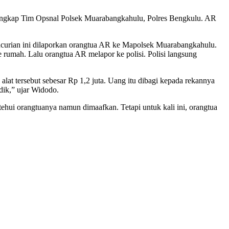
tangkap Tim Opsnal Polsek Muarabangkahulu, Polres Bengkulu. AR
urian ini dilaporkan orangtua AR ke Mapolsek Muarabangkahulu.
rumah. Lalu orangtua AR melapor ke polisi. Polisi langsung
lat tersebut sebesar Rp 1,2 juta. Uang itu dibagi kepada rekannya
ik,” ujar Widodo.
hui orangtuanya namun dimaafkan. Tetapi untuk kali ini, orangtua