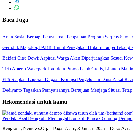
Baca Juga
Arian Sosial Berbagi Pengalaman Pengajuan Program Sarpras Sawit
Geruduk Mapolda, FABB Tuntut Penegakan Hukum Tanpa Tebang P
Baidari Citra Dewi: Aspirasi Warga Akan Diperjuangkan Sesuai K
Tirta Amerta Waterpark Hadirkan Promo Ultah Gratis, Liburan Maki
FPS Siapkan Laporan Dugaan Korupsi Pengelolaan Dana Zakat Baz
Dediyanto Tegaskan Pernyataannya Bertujuan Menjaga Situasi Tetap
Rekomendasi untuk kamu
Pendaki Asal Bengkulu Meninggal Dunia di Puncak Gunung Dempo, 
Bengkulu, Neinews.Org – Pagar Alam, 3 Januari 2025 – Deko Avria