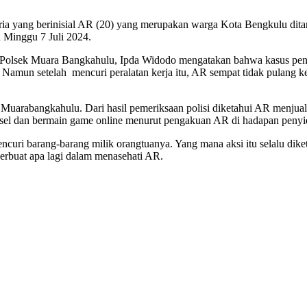
ria yang berinisial AR (20) yang merupakan warga Kota Bengkulu di
a Minggu 7 Juli 2024.
Polsek Muara Bangkahulu, Ipda Widodo mengatakan bahwa kasus penc
mun setelah mencuri peralatan kerja itu, AR sempat tidak pulang ke 
Muarabangkahulu. Dari hasil pemeriksaan polisi diketahui AR menjual a
nsel dan bermain game online menurut pengakuan AR di hadapan penyid
i barang-barang milik orangtuanya. Yang mana aksi itu selalu dikete
berbuat apa lagi dalam menasehati AR.