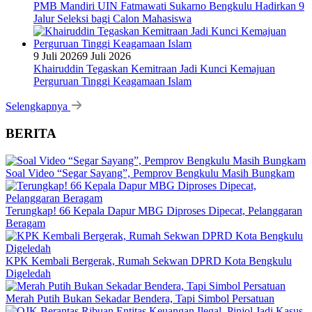
PMB Mandiri UIN Fatmawati Sukarno Bengkulu Hadirkan 9
Jalur Seleksi bagi Calon Mahasiswa
9 Juli 2026
9 Juli 2026
Khairuddin Tegaskan Kemitraan Jadi Kunci Kemajuan
Perguruan Tinggi Keagamaan Islam
Selengkapnya
BERITA
Soal Video “Segar Sayang”, Pemprov Bengkulu Masih Bungkam
Terungkap! 66 Kepala Dapur MBG Diproses Dipecat, Pelanggaran
Beragam
KPK Kembali Bergerak, Rumah Sekwan DPRD Kota Bengkulu
Digeledah
Merah Putih Bukan Sekadar Bendera, Tapi Simbol Persatuan