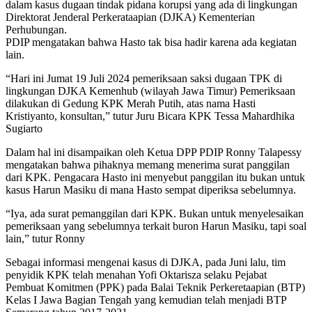
dalam kasus dugaan tindak pidana korupsi yang ada di lingkungan
Direktorat Jenderal Perkerataapian (DJKA) Kementerian
Perhubungan.
PDIP mengatakan bahwa Hasto tak bisa hadir karena ada kegiatan
lain.
“Hari ini Jumat 19 Juli 2024 pemeriksaan saksi dugaan TPK di
lingkungan DJKA Kemenhub (wilayah Jawa Timur) Pemeriksaan
dilakukan di Gedung KPK Merah Putih, atas nama Hasti
Kristiyanto, konsultan,” tutur Juru Bicara KPK Tessa Mahardhika
Sugiarto
Dalam hal ini disampaikan oleh Ketua DPP PDIP Ronny Talapessy
mengatakan bahwa pihaknya memang menerima surat panggilan
dari KPK. Pengacara Hasto ini menyebut panggilan itu bukan untuk
kasus Harun Masiku di mana Hasto sempat diperiksa sebelumnya.
“Iya, ada surat pemanggilan dari KPK. Bukan untuk menyelesaikan
pemeriksaan yang sebelumnya terkait buron Harun Masiku, tapi soal
lain,” tutur Ronny
Sebagai informasi mengenai kasus di DJKA, pada Juni lalu, tim
penyidik KPK telah menahan Yofi Oktarisza selaku Pejabat
Pembuat Komitmen (PPK) pada Balai Teknik Perkeretaapian (BTP)
Kelas I Jawa Bagian Tengah yang kemudian telah menjadi BTP