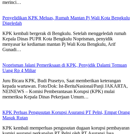
merinci…
Penyelidikan KPK Meluas, Rumah Mantan Pj Wali Kota Bengkulu
Digeledah
KPK kembali bergerak di Bengkulu. Setelah menggeledah rumah
Kepala Dinas PUPR Kota Bengkulu Noprisman, penyidik
menyasar ke kediaman mantan Pj Wali Kota Bengkulu, Arif
Gunadi…
Noprisman Jalani Pemeriksaan di KPK, Penyidik Dalami Temuan
Uang Rp 4 Miliar
Juru Bicara KPK, Budi Prasetyo, Saat memberikan keterangan
kepada wartawan. Foto/Dok: Ist-BeritaNasional/Panji JAKARTA,
NEINEWS – Komisi Pemberantasan Korupsi (KPK) mulai
memeriksa Kepala Dinas Pekerjaan Umum…
KPK Perluas Pengusutan Korupsi Asuransi PT Pelni, Empat Orang
Masuk Rutan
KPK kembali memperluas pengusutan dugaan korupsi pembayaran
komisi asuransi perkapalan PT Pelni oleh PT Asuransi Jasa