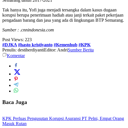
Semarang tahun 2017-2021
Tak hanya itu, Yofi juga menjadi tersangka dalam kasus dugaan
korupsi berupa penerimaan hadiah atau janji terkait paket pekerjaan
pengadaan barang dan jasa yang ada di lingkungan BTP Semarang.
Sumber : .cnnindonesia.com
Post Views:
223
#DJKA
#hasto kristiyanto
#Kemenhub
#KPK
Penulis: destiherdiyanti
Editor: Andri
Sumber Berita
Komentar
Baca Juga
KPK Perluas Pengusutan Korupsi Asuransi PT Pelni, Empat Orang
Masuk Rutan