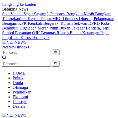
Langsung ke konten
Breaking News
Soal Video “Segar Sayang”, Pemprov Bengkulu Masih Bungkam
Terungkap! 66 Kepala Dapur MBG Diproses Dipecat, Pelanggaran
Beragam
KPK Kembali Bergerak, Rumah Sekwan DPRD Kota
Bengkulu Digeledah
Merah Putih Bukan Sekadar Bendera, Tapi
Simbol Persatuan
OJK Berantas Ribuan Entitas Keuangan Ilegal,
Pinjol Jadi Kasus Terbanyak
NeiNews
Indeks
HOME
Politik
Dunia
Olahraga
Pendidikan
Ekonomi
Lifestyle
Daerah