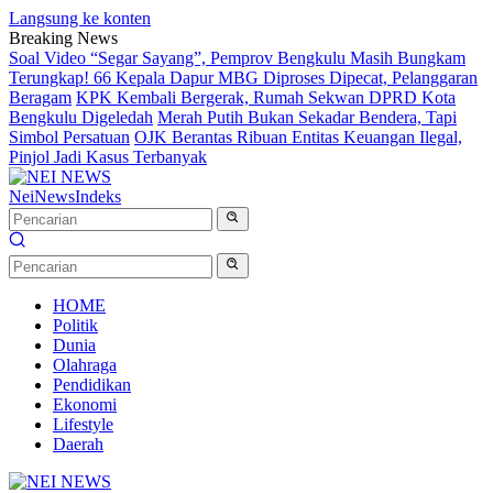
Langsung ke konten
Breaking News
Soal Video “Segar Sayang”, Pemprov Bengkulu Masih Bungkam
Terungkap! 66 Kepala Dapur MBG Diproses Dipecat, Pelanggaran
Beragam
KPK Kembali Bergerak, Rumah Sekwan DPRD Kota
Bengkulu Digeledah
Merah Putih Bukan Sekadar Bendera, Tapi
Simbol Persatuan
OJK Berantas Ribuan Entitas Keuangan Ilegal,
Pinjol Jadi Kasus Terbanyak
NeiNews
Indeks
HOME
Politik
Dunia
Olahraga
Pendidikan
Ekonomi
Lifestyle
Daerah