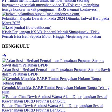
PT Timah memutuskan untuk memberhentikan seorang
karyawannya setelah unggahan video TikTok yang menghina
tenaga honorer terkait penggunaan BPJS menuai kontroversi.
Pelantikan Kepala Daerah Pilkada 2024 Ditunda, Jadwal Baru pada
Maret 2025
Kisah Perjuangan KSAD Jenderal Maruli Simanjuntak: Tidak
Pernah Bisa Beli Sepeda Motor Hingga Menjelang Pernikahan
BENGKULU
Arian Sosial Berbagi Pengalaman Pengajuan Program Sarpras Sawit
dalam Pelatihan BPDP
Geruduk Mapolda, FABB Tuntut Penegakan Hukum Tanpa Tebang
Pilih
Baidari Citra Dewi: Aspirasi Warga Akan Diperjuangkan Sesuai
Kewenangan DPRD Provinsi Bengkulu