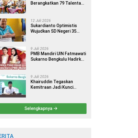
Berangkatkan 79 Talenta
Terbaik Indonesia ke 14
Ajang Internasional
12 Juli 2026
Sukardianto Optimistis
Wujudkan SD Negeri 35
Seluma sebagai Sekolah
yang Berkualitas dan
Berdaya Saing
9 Juli 2026
PMB Mandiri UIN Fatmawati
Sukarno Bengkulu Hadirkan
9 Jalur Seleksi bagi Calon
Mahasiswa
9 Juli 2026
Khairuddin Tegaskan
Kemitraan Jadi Kunci
Kemajuan Perguruan Tinggi
Keagamaan Islam
Selengkapnya
ERITA