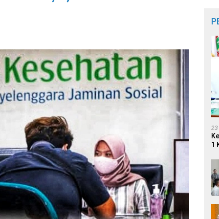
P
23
Ke
1 