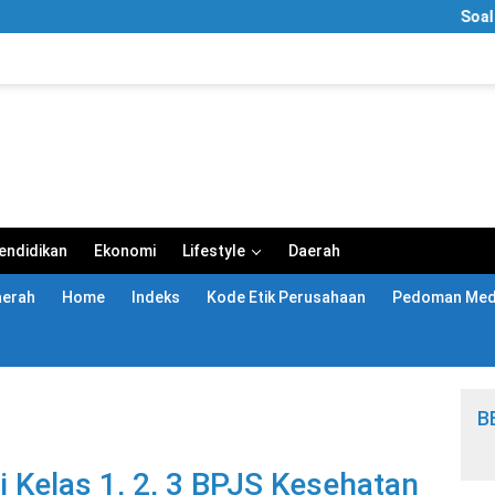
Soal Video 
endidikan
Ekonomi
Lifestyle
Daerah
aerah
Home
Indeks
Kode Etik Perusahaan
Pedoman Medi
B
 Kelas 1, 2, 3 BPJS Kesehatan