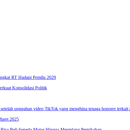
Tingkat RT Hadapi Pemilu 2029
kuat Konsolidasi Politik
telah unggahan video TikTok yang menghina tenaga honorer terkait
Maret 2025
 Bisa Beli Sepeda Motor Hingga Menjelang Pernikahan