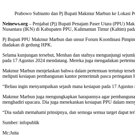
Prabowo Subianto dan Pj Bupati Makmur Marbun ke Lokasi P
Neinews.org
– Penjabat (Pj) Bupati Penajam Paser Utara (PPU) Ma
Nusantara (IKN) di Kabupaten PPU, Kalimantan Timur (Kaltim) pada
Pj Bupati PPU Makmur Marbun dan unsur Forum Koordinasi Pimpina
diadakan di gedung HPK.
Selama kunjungan tersebut, Menhan dan stafnya mengunjungi sejuml
pada 17 Agustus 2024 mendatang. Mereka juga mengadakan pertemuan
Makmur Marbun menjelaskan bahwa dalam pertemuan tertutup terseb
meliputi kesiapan pembangunan kantor pemerintah pasca peringatan 
“Beliau ingin menyampaikan sejauh mana kesiapan pada 17 Agustus
Makmur Marbun juga mengungkapkan harapannya agar pembangunan tol 
menghadiri upacara. Dia juga menekankan kesiapan PPU dalam menye
“Dia sudah memahami prinsipnya, dan semoga semua target dapat ter
Sumber: infopublik
Mc:Juita