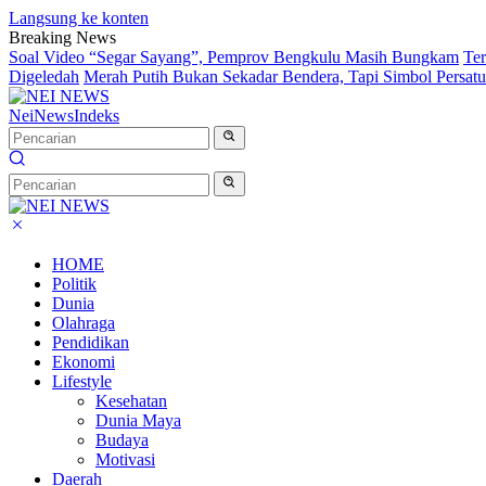
Langsung ke konten
Breaking News
Soal Video “Segar Sayang”, Pemprov Bengkulu Masih Bungkam
Te
Digeledah
Merah Putih Bukan Sekadar Bendera, Tapi Simbol Persat
NeiNews
Indeks
HOME
Politik
Dunia
Olahraga
Pendidikan
Ekonomi
Lifestyle
Kesehatan
Dunia Maya
Budaya
Motivasi
Daerah