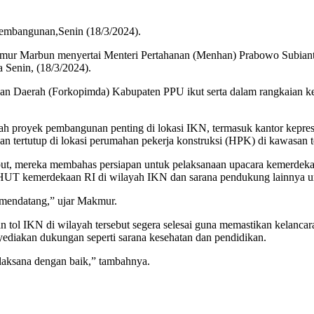
embangunan,Senin (18/3/2024).
kmur Marbun menyertai Menteri Pertahanan (Menhan) Prabowo Subiant
 Senin, (18/3/2024).
n Daerah (Forkopimda) Kabupaten PPU ikut serta dalam rangkaian k
ah proyek pembangunan penting di lokasi IKN, termasuk kantor kepre
 tertutup di lokasi perumahan pekerja konstruksi (HPK) di kawasan
ut, mereka membahas persiapan untuk pelaksanaan upacara kemerdeka
HUT kemerdekaan RI di wilayah IKN dan sarana pendukung lainnya unt
 mendatang,” ujar Makmur.
IKN di wilayah tersebut segera selesai guna memastikan kelancaran 
diakan dukungan seperti sarana kesehatan dan pendidikan.
laksana dengan baik,” tambahnya.