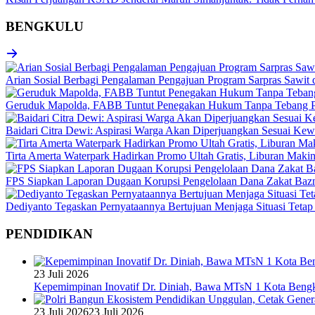
BENGKULU
Arian Sosial Berbagi Pengalaman Pengajuan Program Sarpras Sawit
Geruduk Mapolda, FABB Tuntut Penegakan Hukum Tanpa Tebang P
Baidari Citra Dewi: Aspirasi Warga Akan Diperjuangkan Sesuai K
Tirta Amerta Waterpark Hadirkan Promo Ultah Gratis, Liburan Maki
FPS Siapkan Laporan Dugaan Korupsi Pengelolaan Dana Zakat Baz
Dediyanto Tegaskan Pernyataannya Bertujuan Menjaga Situasi Tetap
PENDIDIKAN
23 Juli 2026
Kepemimpinan Inovatif Dr. Diniah, Bawa MTsN 1 Kota Bengk
23 Juli 2026
23 Juli 2026