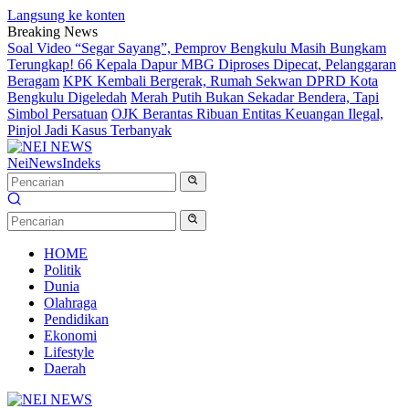
Langsung ke konten
Breaking News
Soal Video “Segar Sayang”, Pemprov Bengkulu Masih Bungkam
Terungkap! 66 Kepala Dapur MBG Diproses Dipecat, Pelanggaran
Beragam
KPK Kembali Bergerak, Rumah Sekwan DPRD Kota
Bengkulu Digeledah
Merah Putih Bukan Sekadar Bendera, Tapi
Simbol Persatuan
OJK Berantas Ribuan Entitas Keuangan Ilegal,
Pinjol Jadi Kasus Terbanyak
NeiNews
Indeks
HOME
Politik
Dunia
Olahraga
Pendidikan
Ekonomi
Lifestyle
Daerah