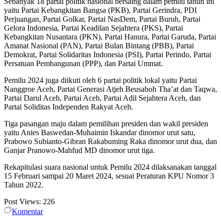
Sebanyak 18 partai politik nasional bersaing dalam pemilu tahun ini
yaitu Partai Kebangkitan Bangsa (PKB), Partai Gerindra, PDI
Perjuangan, Partai Golkar, Partai NasDem, Partai Buruh, Partai
Gelora Indonesia, Partai Keadilan Sejahtera (PKS), Partai
Kebangkitan Nusantara (PKN), Partai Hanura, Partai Garuda, Partai
Amanat Nasional (PAN), Partai Bulan Bintang (PBB), Partai
Demokrat, Partai Solidaritas Indonesia (PSI), Partai Perindo, Partai
Persatuan Pembangunan (PPP), dan Partai Ummat.
Pemilu 2024 juga diikuti oleh 6 partai politik lokal yaitu Partai
Nanggroe Aceh, Partai Generasi Atjeh Beusaboh Tha’at dan Taqwa,
Partai Darul Aceh, Partai Aceh, Partai Adil Sejahtera Aceh, dan
Partai Soliditas Independen Rakyat Aceh.
Tiga pasangan maju dalam pemilihan presiden dan wakil presiden
yaitu Anies Baswedan-Muhaimin Iskandar dinomor urut satu,
Prabowo Subianto-Gibran Rakabuming Raka dinomor urut dua, dan
Ganjar Pranowo-Mahfud MD dinomor urut tiga.
Rekapitulasi suara nasional untuk Pemilu 2024 dilaksanakan tanggal
15 Februari sampai 20 Maret 2024, sesuai Peraturan KPU Nomor 3
Tahun 2022.
Post Views:
226
Komentar