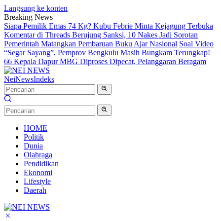
Langsung ke konten
Breaking News
Siapa Pemilik Emas 74 Kg? Kubu Febrie Minta Kejagung Terbuka
Komentar di Threads Berujung Sanksi, 10 Nakes Jadi Sorotan
Pemerintah Matangkan Pembaruan Buku Ajar Nasional
Soal Video
“Segar Sayang”, Pemprov Bengkulu Masih Bungkam
Terungkap!
66 Kepala Dapur MBG Diproses Dipecat, Pelanggaran Beragam
NeiNews
Indeks
HOME
Politik
Dunia
Olahraga
Pendidikan
Ekonomi
Lifestyle
Daerah