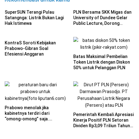
SuperSUN Terangi Pulau
PLN Bersama SKK Migas dan
Satangnga: Listrik Bukan Lagi
University of Dundee Gelar
Hak Istimewa
Public Lecture, Dorong
Transisi Energi di Indonesia
KontraS Soroti Kebijakan
Prabowo-Gibran Soal
Efesiensi Anggaran
Batas Maksimal Pembelian
Token Listrik dengan Diskon
50% untuk Pelanggan PLN
Prabowo menolak jika
kabinetnya terdiri dari
Pemerintah Kembali Apresiasi
“omong-omong” saja.
Kinerja Positif PLN Setoran
Wamenaker menyatakan
Dividen Rp3,09 Triliun Tahun
bahwa jika ada yang tidak
2023
mengikuti perintah, mereka