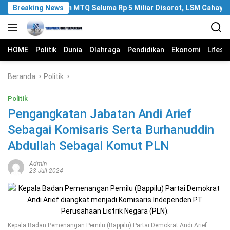
Langsung
Breaking News
Anggaran MTQ Seluma Rp 5 Miliar Disorot, LSM Cahaya Mi
ke
konten
HOME
Politik
Dunia
Olahraga
Pendidikan
Ekonomi
Lifest
Beranda
Politik
Politik
Pengangkatan Jabatan Andi Arief
Sebagai Komisaris Serta Burhanuddin
Abdullah Sebagai Komut PLN
Admin
23 Juli 2024
Kepala Badan Pemenangan Pemilu (Bappilu) Partai Demokrat Andi Arief