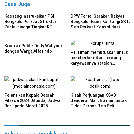
Baca Juga
Kaesang Instruksikan PSI
DPW Partai Gerakan Rakyat
Bengkulu Perkuat Struktur
Bengkulu Resmi Kantongi SKT,
Partai hingga Tingkat RT
Siap Perkuat Konsolidasi
Hadapi Pemilu 2029
Politik
Kontrak Politik Dedy Wahyudi
dengan Warga Alfatindo
PT Timah memutuskan untuk
memberhentikan seorang
karyawannya setelah
unggahan video TikTok yang
menghina tenaga honorer
terkait penggunaan BPJS
menuai kontroversi.
Pelantikan Kepala Daerah
Kisah Perjuangan KSAD
Pilkada 2024 Ditunda, Jadwal
Jenderal Maruli Simanjuntak:
Baru pada Maret 2025
Tidak Pernah Bisa Beli
Sepeda Motor Hingga
Menjelang Pernikahan
Rekomendasi untuk kamu