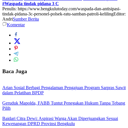
#Waspada tindak pidana 3 C
Penulis: https://www.bengkulutoday.com/waspada-dan-antisipasi-
tindak-pidana-3c-personel-polsek-ratu-samban-patroli-keliling
Editor:
Andri
Sumber Berita
Komentar
Baca Juga
Arian Sosial Berbagi Pengalaman Pengajuan Program Sarpras Sawit
dalam Pelatihan BPDP
Geruduk Mapolda, FABB Tuntut Penegakan Hukum Tanpa Tebang
Pilih
Baidari Citra Dewi: Aspirasi Warga Akan Diperjuangkan Sesuai
Kewenangan DPRD Provinsi Bengkulu