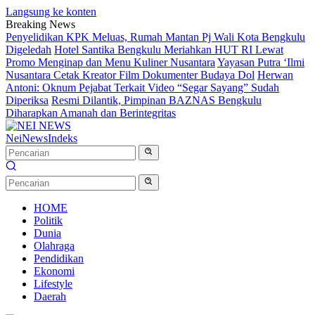
Langsung ke konten
Breaking News
Penyelidikan KPK Meluas, Rumah Mantan Pj Wali Kota Bengkulu
Digeledah
Hotel Santika Bengkulu Meriahkan HUT RI Lewat
Promo Menginap dan Menu Kuliner Nusantara
Yayasan Putra ‘Ilmi
Nusantara Cetak Kreator Film Dokumenter Budaya Dol
Herwan
Antoni: Oknum Pejabat Terkait Video “Segar Sayang” Sudah
Diperiksa
Resmi Dilantik, Pimpinan BAZNAS Bengkulu
Diharapkan Amanah dan Berintegritas
NeiNews
Indeks
HOME
Politik
Dunia
Olahraga
Pendidikan
Ekonomi
Lifestyle
Daerah