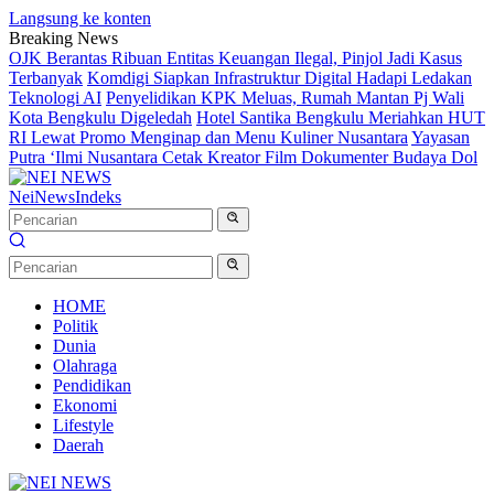
Langsung ke konten
Breaking News
OJK Berantas Ribuan Entitas Keuangan Ilegal, Pinjol Jadi Kasus
Terbanyak
Komdigi Siapkan Infrastruktur Digital Hadapi Ledakan
Teknologi AI
Penyelidikan KPK Meluas, Rumah Mantan Pj Wali
Kota Bengkulu Digeledah
Hotel Santika Bengkulu Meriahkan HUT
RI Lewat Promo Menginap dan Menu Kuliner Nusantara
Yayasan
Putra ‘Ilmi Nusantara Cetak Kreator Film Dokumenter Budaya Dol
NeiNews
Indeks
HOME
Politik
Dunia
Olahraga
Pendidikan
Ekonomi
Lifestyle
Daerah