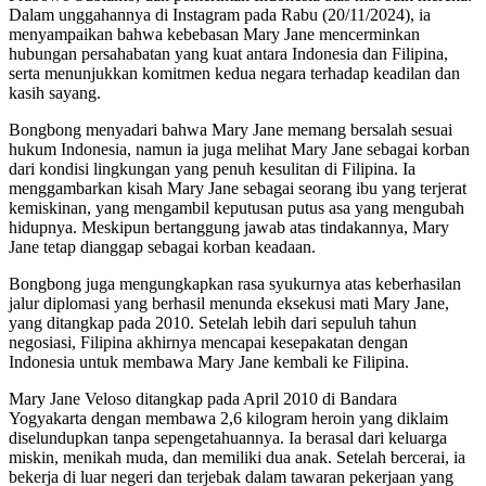
Dalam unggahannya di Instagram pada Rabu (20/11/2024), ia
menyampaikan bahwa kebebasan Mary Jane mencerminkan
hubungan persahabatan yang kuat antara Indonesia dan Filipina,
serta menunjukkan komitmen kedua negara terhadap keadilan dan
kasih sayang.
Bongbong menyadari bahwa Mary Jane memang bersalah sesuai
hukum Indonesia, namun ia juga melihat Mary Jane sebagai korban
dari kondisi lingkungan yang penuh kesulitan di Filipina. Ia
menggambarkan kisah Mary Jane sebagai seorang ibu yang terjerat
kemiskinan, yang mengambil keputusan putus asa yang mengubah
hidupnya. Meskipun bertanggung jawab atas tindakannya, Mary
Jane tetap dianggap sebagai korban keadaan.
Bongbong juga mengungkapkan rasa syukurnya atas keberhasilan
jalur diplomasi yang berhasil menunda eksekusi mati Mary Jane,
yang ditangkap pada 2010. Setelah lebih dari sepuluh tahun
negosiasi, Filipina akhirnya mencapai kesepakatan dengan
Indonesia untuk membawa Mary Jane kembali ke Filipina.
Mary Jane Veloso ditangkap pada April 2010 di Bandara
Yogyakarta dengan membawa 2,6 kilogram heroin yang diklaim
diselundupkan tanpa sepengetahuannya. Ia berasal dari keluarga
miskin, menikah muda, dan memiliki dua anak. Setelah bercerai, ia
bekerja di luar negeri dan terjebak dalam tawaran pekerjaan yang